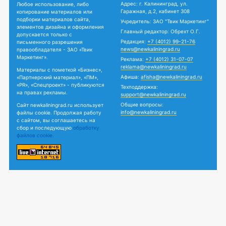
Адрес: г. Калининград, ул.
Любое использование, либо
Гаражная, д.2, кабинет 308
копирование материалов или
подборки материалов сайта,
Учредитель: ЗАО "Твик Маркетинг"
элементов дизайна и оформления
Главный редактор: Обрехт О.Г.
допускается только с
Редакция:
+7 (4012) 99-21-76
письменного разрешения
news@newkaliningrad.ru
правообладателя - ЗАО «Твик
Маркетинг».
Реклама:
+7 (4012) 31-07-07
reklama@newkaliningrad.ru
Материалы с пометкой «Бизнес»,
Афиша:
afisha@newkaliningrad.ru
«Партнерский материал», «ПМ»,
«PR», «Спецпроект» - публикуются
Техподдержка:
на правах рекламы.
support@newkaliningrad.ru
Общие вопросы:
Сайт newkaliningrad.ru использует
info@newkaliningrad.ru
файлы cookie. Продолжая работу
с сайтом, вы соглашаетесь на
сбор и последующую
обработку
файлов cookie.