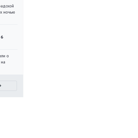
радской
их ночью
 6
или о
 на