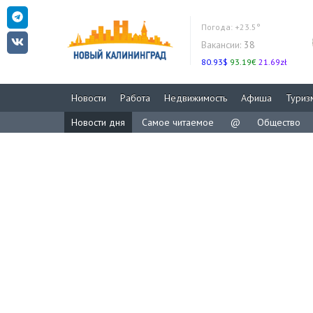
Погода:
+23.5°
Вакансии:
38
80.93$
93.19€
21.69zł
Новости
Работа
Недвижимость
Афиша
Туриз
Новости дня
Самое читаемое
@
Общество