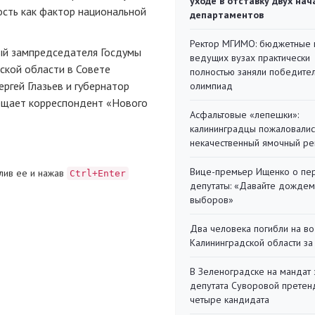
уходе в отставку двух на
ость как фактор национальной
департаментов
Ректор МГИМО: бюджетные 
ый зампредседателя Госдумы
ведущих вузах практически
ской области в Совете
полностью заняли победите
ргей Глазьев и губернатор
олимпиад
бщает корреспондент «Нового
Асфальтовые «лепешки»:
калининградцы пожаловалис
некачественный ямочный ре
Вице-премьер Ищенко о пе
лив ее и нажав
Ctrl+Enter
депутаты: «Давайте дождем
выборов»
Два человека погибли на во
Калининградской области за
В Зеленоградске на мандат 
депутата Суворовой претен
четыре кандидата