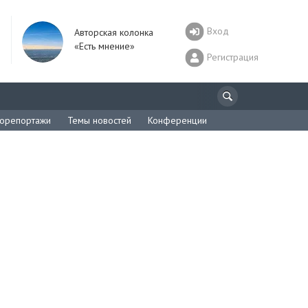
Вход
Авторская колонка
«Есть мнение»
Регистрация
орепортажи
Темы новостей
Конференции