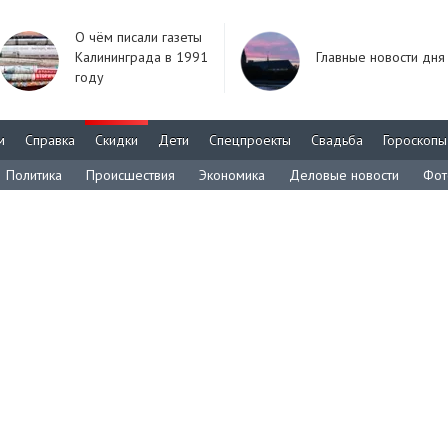
О чём писали газеты
Калининграда в 1991
Главные новости дня
году
м
Справка
Скидки
Дети
Спецпроекты
Свадьба
Гороскопы
Политика
Происшествия
Экономика
Деловые новости
Фот