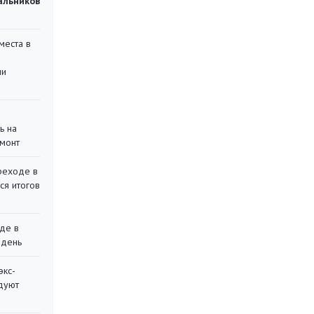
чальников
места в
ли
ь на
монт
реходе в
ся итогов
де в
 день
экс-
дуют