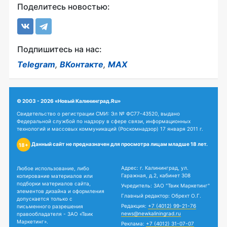
Поделитесь новостью:
Подпишитесь на нас:
Telegram
,
ВКонтакте
,
MAX
© 2003 - 2026 «Новый Калининград.Ru»
Свидетельство о регистрации СМИ: Эл № ФС77-43520, выдано
Федеральной службой по надзору в сфере связи, информационных
технологий и массовых коммуникаций (Роскомнадзор) 17 января 2011 г.
Данный сайт не предназначен для просмотра лицам младше 18 лет.
18+
Адрес: г. Калининград, ул.
Любое использование, либо
Гаражная, д.2, кабинет 308
копирование материалов или
подборки материалов сайта,
Учредитель: ЗАО "Твик Маркетинг"
элементов дизайна и оформления
Главный редактор: Обрехт О.Г.
допускается только с
Редакция:
+7 (4012) 99-21-76
письменного разрешения
news@newkaliningrad.ru
правообладателя - ЗАО «Твик
Маркетинг».
Реклама:
+7 (4012) 31-07-07