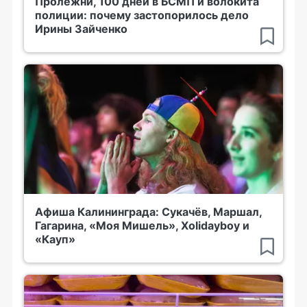
Пролежни, 100 дней в БСМП и волокита
полиции: почему застопорилось дело
Ирины Зайченко
Афиша Калининграда: Сукачёв, Маршал,
Гагарина, «Моя Мишель», Xolidayboy и
«Кауп»