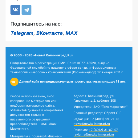
Подпишитесь на нас:
Telegram
,
ВКонтакте
,
MAX
© 2003 - 2026 «Новый Калининград.Ru»
Свидетельство о регистрации СМИ: Эл № ФС77-43520, выдано
Федеральной службой по надзору в сфере связи, информационных
технологий и массовых коммуникаций (Роскомнадзор) 17 января 2011 г.
Данный сайт не предназначен для просмотра лицам младше 18 лет.
18+
Адрес: г. Калининград, ул.
Любое использование, либо
Гаражная, д.2, кабинет 308
копирование материалов или
подборки материалов сайта,
Учредитель: ЗАО "Твик Маркетинг"
элементов дизайна и оформления
Главный редактор: Обрехт О.Г.
допускается только с
Редакция:
+7 (4012) 99-21-76
письменного разрешения
news@newkaliningrad.ru
правообладателя - ЗАО «Твик
Маркетинг».
Реклама:
+7 (4012) 31-07-07
reklama@newkaliningrad.ru
Материалы с пометкой «Бизнес»,