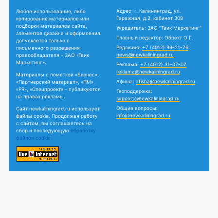
Адрес: г. Калининград, ул.
Любое использование, либо
Гаражная, д.2, кабинет 308
копирование материалов или
подборки материалов сайта,
Учредитель: ЗАО "Твик Маркетинг"
элементов дизайна и оформления
Главный редактор: Обрехт О.Г.
допускается только с
Редакция:
+7 (4012) 99-21-76
письменного разрешения
news@newkaliningrad.ru
правообладателя - ЗАО «Твик
Маркетинг».
Реклама:
+7 (4012) 31-07-07
reklama@newkaliningrad.ru
Материалы с пометкой «Бизнес»,
Афиша:
afisha@newkaliningrad.ru
«Партнерский материал», «ПМ»,
«PR», «Спецпроект» - публикуются
Техподдержка:
на правах рекламы.
support@newkaliningrad.ru
Общие вопросы:
Сайт newkaliningrad.ru использует
info@newkaliningrad.ru
файлы cookie. Продолжая работу
с сайтом, вы соглашаетесь на
сбор и последующую
обработку
файлов cookie.