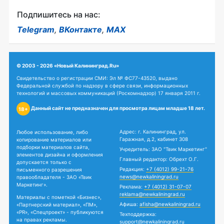
Подпишитесь на нас:
Telegram
,
ВКонтакте
,
MAX
© 2003 - 2026 «Новый Калининград.Ru»
Свидетельство о регистрации СМИ: Эл № ФС77-43520, выдано
Федеральной службой по надзору в сфере связи, информационных
технологий и массовых коммуникаций (Роскомнадзор) 17 января 2011 г.
Данный сайт не предназначен для просмотра лицам младше 18 лет.
18+
Адрес: г. Калининград, ул.
Любое использование, либо
Гаражная, д.2, кабинет 308
копирование материалов или
подборки материалов сайта,
Учредитель: ЗАО "Твик Маркетинг"
элементов дизайна и оформления
Главный редактор: Обрехт О.Г.
допускается только с
Редакция:
+7 (4012) 99-21-76
письменного разрешения
news@newkaliningrad.ru
правообладателя - ЗАО «Твик
Маркетинг».
Реклама:
+7 (4012) 31-07-07
reklama@newkaliningrad.ru
Материалы с пометкой «Бизнес»,
Афиша:
afisha@newkaliningrad.ru
«Партнерский материал», «ПМ»,
«PR», «Спецпроект» - публикуются
Техподдержка:
на правах рекламы.
support@newkaliningrad.ru