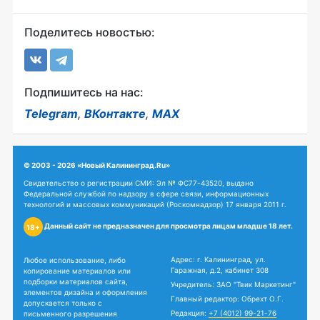
Поделитесь новостью:
Подпишитесь на нас:
Telegram
,
ВКонтакте
,
MAX
© 2003 - 2026 «Новый Калининград.Ru»
Свидетельство о регистрации СМИ: Эл № ФС77-43520, выдано
Федеральной службой по надзору в сфере связи, информационных
технологий и массовых коммуникаций (Роскомнадзор) 17 января 2011 г.
Данный сайт не предназначен для просмотра лицам младше 18 лет.
18+
Адрес: г. Калининград, ул.
Любое использование, либо
Гаражная, д.2, кабинет 308
копирование материалов или
подборки материалов сайта,
Учредитель: ЗАО "Твик Маркетинг"
элементов дизайна и оформления
Главный редактор: Обрехт О.Г.
допускается только с
Редакция:
+7 (4012) 99-21-76
письменного разрешения