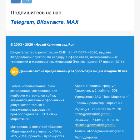
Подпишитесь на нас:
Telegram
,
ВКонтакте
,
MAX
© 2003 - 2026 «Новый Калининград.Ru»
Свидетельство о регистрации СМИ: Эл № ФС77-43520, выдано
Федеральной службой по надзору в сфере связи, информационных
технологий и массовых коммуникаций (Роскомнадзор) 17 января 2011 г.
Данный сайт не предназначен для просмотра лицам младше 18 лет.
18+
Адрес: г. Калининград, ул.
Любое использование, либо
Гаражная, д.2, кабинет 308
копирование материалов или
подборки материалов сайта,
Учредитель: ЗАО "Твик Маркетинг"
элементов дизайна и оформления
Главный редактор: Обрехт О.Г.
допускается только с
Редакция:
+7 (4012) 99-21-76
письменного разрешения
news@newkaliningrad.ru
правообладателя - ЗАО «Твик
Маркетинг».
Реклама:
+7 (4012) 31-07-07
reklama@newkaliningrad.ru
Материалы с пометкой «Бизнес»,
Афиша:
afisha@newkaliningrad.ru
«Партнерский материал», «ПМ»,
«PR», «Спецпроект» - публикуются
Техподдержка: