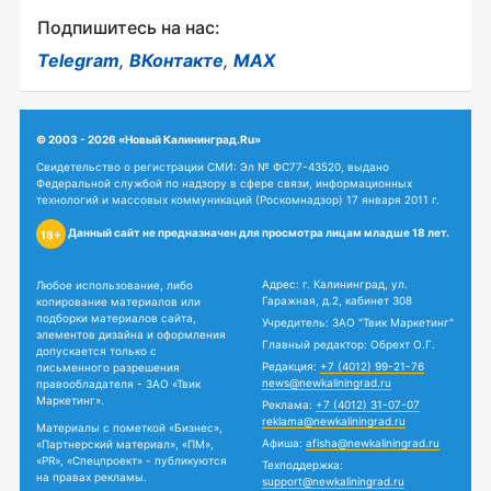
Подпишитесь на нас:
Telegram
,
ВКонтакте
,
MAX
© 2003 - 2026 «Новый Калининград.Ru»
Свидетельство о регистрации СМИ: Эл № ФС77-43520, выдано
Федеральной службой по надзору в сфере связи, информационных
технологий и массовых коммуникаций (Роскомнадзор) 17 января 2011 г.
Данный сайт не предназначен для просмотра лицам младше 18 лет.
18+
Адрес: г. Калининград, ул.
Любое использование, либо
Гаражная, д.2, кабинет 308
копирование материалов или
подборки материалов сайта,
Учредитель: ЗАО "Твик Маркетинг"
элементов дизайна и оформления
Главный редактор: Обрехт О.Г.
допускается только с
Редакция:
+7 (4012) 99-21-76
письменного разрешения
news@newkaliningrad.ru
правообладателя - ЗАО «Твик
Маркетинг».
Реклама:
+7 (4012) 31-07-07
reklama@newkaliningrad.ru
Материалы с пометкой «Бизнес»,
Афиша:
afisha@newkaliningrad.ru
«Партнерский материал», «ПМ»,
«PR», «Спецпроект» - публикуются
Техподдержка:
на правах рекламы.
support@newkaliningrad.ru