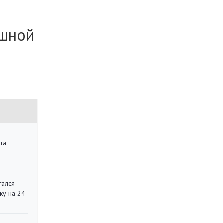
ешной
да
»
тался
ку на 24