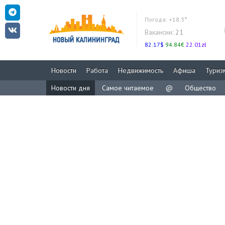
Погода:
+18.3°
Вакансии:
21
82.17$
94.84€
22.01zł
Новости
Работа
Недвижимость
Афиша
Туриз
Новости дня
Самое читаемое
@
Общество