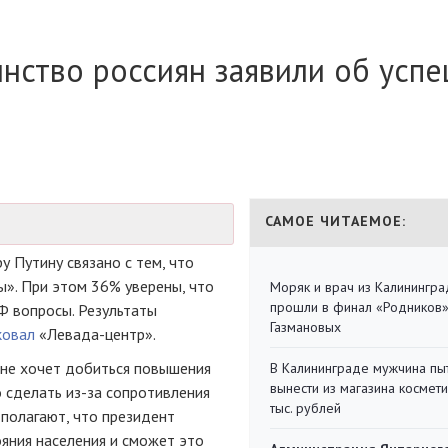
нство россиян заявили об усп
САМОЕ ЧИТАЕМОЕ:
 Путину связано с тем, что
». При этом 36% уверены, что
Моряк и врач из Калинингра
прошли в финал «Родников
Ф вопросы. Результаты
Газмановых
ковал
«Левада-центр»
.
нне хочет добиться повышения
В Калининграде мужчина пы
вынести из магазина космети
о сделать
из-за
сопротивления
тыс. рублей
полагают, что президент
яния населения и сможет это