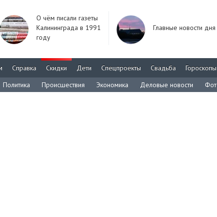
О чём писали газеты
Калининграда в 1991
Главные новости дня
году
м
Справка
Скидки
Дети
Спецпроекты
Свадьба
Гороскопы
Политика
Происшествия
Экономика
Деловые новости
Фот