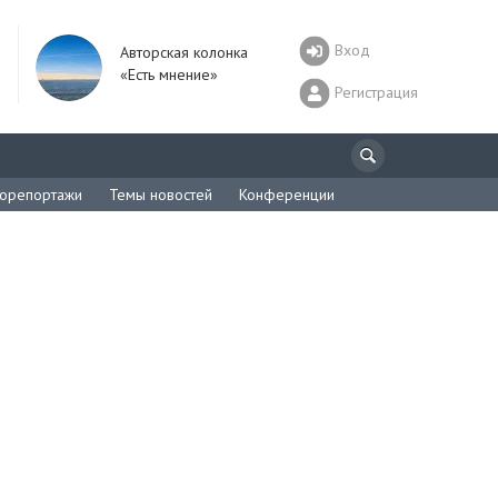
Вход
Авторская колонка
«Есть мнение»
Регистрация
орепортажи
Темы новостей
Конференции