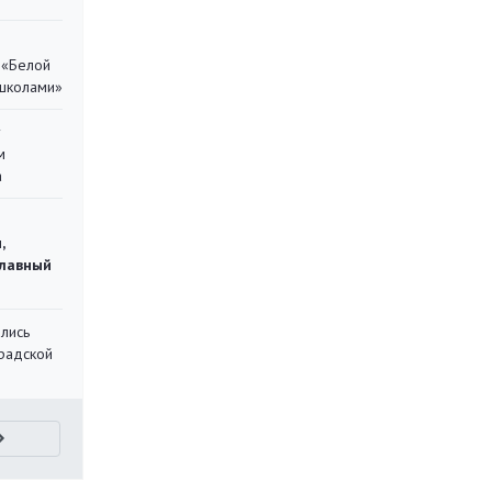
 «Белой
 школами»
у
м
а
,
главный
лись
градской