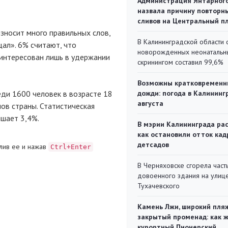
Администрация Янтарног
назвала причину повторн
сливов на Центральный п
зносит много правильных слов,
В Калининградской области 
щал». 6% считают, что
новорожденных неонаталь
аинтересован лишь в удержании
скринингом составил 99,6%
Возможны кратковременн
еди 1600 человек в возрасте 18
дожди: погода в Калининг
августа
нов страны. Статистическая
ышает 3,4%.
В мэрии Калининграда рас
как остановили отток кад
детсадов
лив ее и нажав
Ctrl+Enter
В Черняховске сгорела част
довоенного здания на улиц
Тухачевского
Камень Лжи, широкий пля
закрытый променад: как 
курортный Пионерский