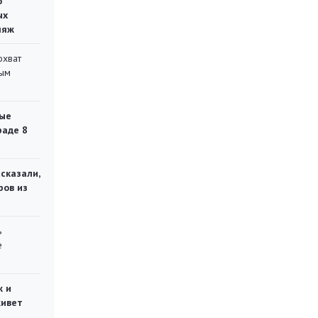
о
ых
ляж
охват
ным
ые
раде 8
сказали,
ров из
ь
е
ж и
живет