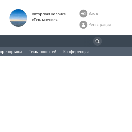
Вход
Авторская колонка
«Есть мнение»
Регистрация
орепортажи
Темы новостей
Конференции