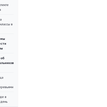
спекте
а
на
классы в
емы
ести
вы
 об
чальников
ца
еревьями
де в
 день