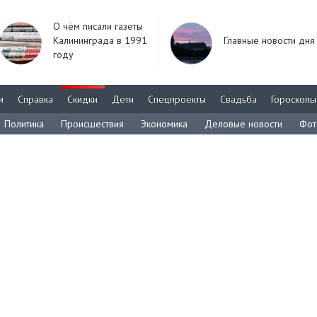
О чём писали газеты
Калининграда в 1991
Главные новости дня
году
м
Справка
Скидки
Дети
Спецпроекты
Свадьба
Гороскопы
Политика
Происшествия
Экономика
Деловые новости
Фот