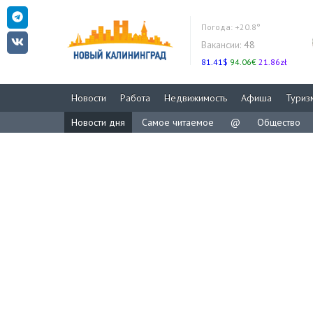
Погода:
+20.8°
Вакансии:
48
81.41$
94.06€
21.86zł
Новости
Работа
Недвижимость
Афиша
Туриз
Новости дня
Самое читаемое
@
Общество