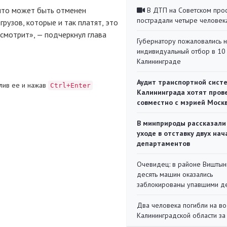
 что может быть отменен
В ДТП на Советском про
пострадали четыре человек
рузов, которые и так платят, это
ссмотрит», — подчеркнул глава
Губернатору пожаловались 
индивидуальный отбор в 10 
Калининграде
Аудит транспортной сист
лив ее и нажав
Ctrl+Enter
Калининграда хотят пров
совместно с мэрией Моск
В минприроды рассказали
уходе в отставку двух на
департаментов
Очевидец: в районе Виштын
десять машин оказались
заблокированы упавшими д
Два человека погибли на во
Калининградской области за