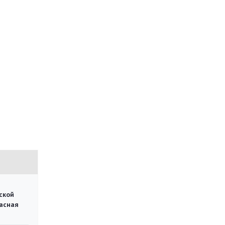
ской
асная