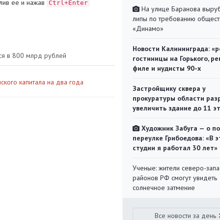
лив ее и нажав
Ctrl+Enter
На улице Баранова выру
липы по требованию общест
«Динамо»
Новости Калининграда: «р
ся в 800 млрд рублей
гостиницы на Горького, ре
филе и нудисты 90-х
ского капитала на два года
Застройщику сквера у
прокуратуры области раз
увеличить здание до 11 э
Художник Забуга — о п
переулке Грибоедова: «В э
студии я работал 30 лет»
Ученые: жители северо-зап
районов РФ смогут увидеть
солнечное затмение
Все новости за день