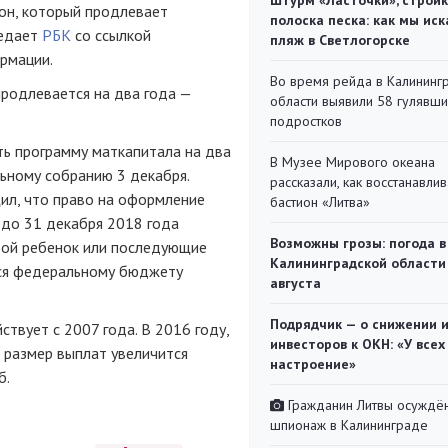
Штурм «Ласточки», стройк
он, который продлевает
полоска песка: как мы иск
редает
РБК
со ссылкой
пляж в Светлогорске
рмации.
Во время рейда в Калининг
родлевается на два года —
области выявили 58 гулявш
подростков
ть программу маткапитала на два
В Музее Мирового океана
ьному собранию 3 декабря.
рассказали, как восстанавли
ил, что право на оформление
бастион «Литва»
 до 31 декабря 2018 года
Возможны грозы: погода в
рой ребенок или последующие
Калининградской области
тся федеральному бюджету
августа
Подрядчик — о снижении 
твует с 2007 года. В 2016 году,
инвесторов к ОКН: «У всех
 размер выплат увеличится
настроение»
б.
Гражданин Литвы осуждён
шпионаж в Калининграде