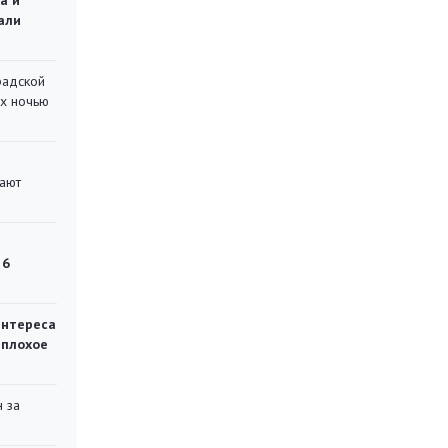
а и
али
радской
их ночью
вают
 6
интереса
 плохое
 за