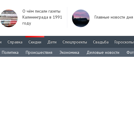
О чём писали газеты
Калининграда в 1991
Главные новости дня
году
м
Справка
Скидки
Дети
Спецпроекты
Свадьба
Гороскопы
Политика
Происшествия
Экономика
Деловые новости
Фот