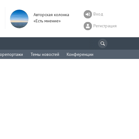
Вход
Авторская колонка
«Есть мнение»
Регистрация
орепортажи
Темы новостей
Конференции