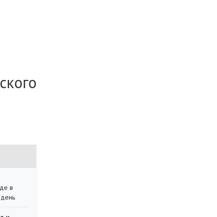
ского
де в
 день