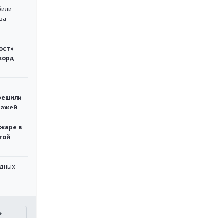
били
ва
ост»
корд
решили
тажей
ожаре в
той
адных