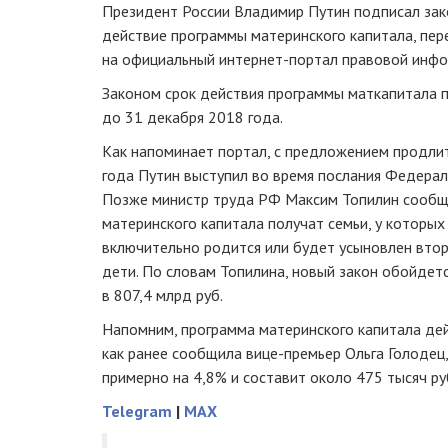
Президент России Владимир Путин подписал зак
действие программы материнского капитала, пе
на официальный
интернет-портал
правовой инфо
Законом срок действия программы маткапитала п
до 31 декабря 2018 года.
Как напоминает портал, с предложением продли
года Путин выступил во время послания Федерал
Позже министр труда РФ Максим Топилин сообщ
материнского капитала получат семьи, у которых
включительно родится или будет усыновлен вто
дети. По словам Топилина, новый закон обойде
в 807,4 млрд руб.
Напомним, программа материнского капитала дейс
как ранее сообщила
вице-премьер
Ольга Голодец,
примерно на 4,8% и составит около 475 тысяч ру
Telegram
|
MAX