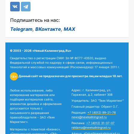
Подпишитесь на нас:
Telegram
,
ВКонтакте
,
MAX
© 2003 - 2026 «Новый Калининград.Ru»
Свидетельство о регистрации СМИ: Эл № ФС77-43520, выдано
Федеральной службой по надзору в сфере связи, информационных
технологий и массовых коммуникаций (Роскомнадзор) 17 января 2011 г.
Данный сайт не предназначен для просмотра лицам младше 18 лет.
18+
Адрес: г. Калининград, ул.
Любое использование, либо
Гаражная, д.2, кабинет 308
копирование материалов или
подборки материалов сайта,
Учредитель: ЗАО "Твик Маркетинг"
элементов дизайна и оформления
Главный редактор: Обрехт О.Г.
допускается только с
Редакция:
+7 (4012) 99-21-76
письменного разрешения
news@newkaliningrad.ru
правообладателя - ЗАО «Твик
Маркетинг».
Реклама:
+7 (4012) 31-07-07
reklama@newkaliningrad.ru
Материалы с пометкой «Бизнес»,
Афиша:
afisha@newkaliningrad.ru
«Партнерский материал», «ПМ»,