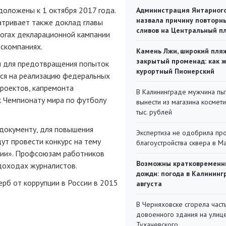
оложены к 1 октября 2017 года.
Администрация Янтарног
назвала причину повторн
тривает также доклад главы
сливов на Центральный п
тогах декларационной кампании
оскомпаниях.
Камень Лжи, широкий пля
закрытый променад: как 
ы для предотвращения попыток
курортный Пионерский
ся на реализацию федеральных
роектов, капремонта
В Калининграде мужчина пы
к Чемпионату мира по футболу
вынести из магазина космети
тыс. рублей
документу, для повышения
Экспертиза не одобрила пр
ут провести конкурс на тему
благоустройства сквера в 
ции». Профсоюзам работников
Возможны кратковременн
доходах журналистов.
дожди: погода в Калининг
ерб от коррупции в России в 2015
августа
В Черняховске сгорела част
довоенного здания на улиц
Тухачевского