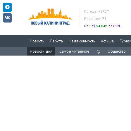
Погода:
+17.2°
Вакансии:
21
82.17$
94.84€
22.01zł
Новости
Работа
Недвижимость
Афиша
Туриз
Новости дня
Самое читаемое
@
Общество