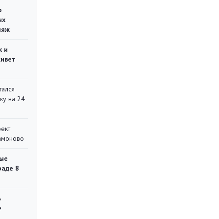
о
ых
ляж
ж и
живет
тался
ку на 24
оект
Мамоново
ые
раде 8
ь
е