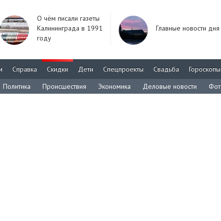
О чём писали газеты
Калининграда в 1991
Главные новости дня
году
м
Справка
Скидки
Дети
Спецпроекты
Свадьба
Гороскопы
Политика
Происшествия
Экономика
Деловые новости
Фот