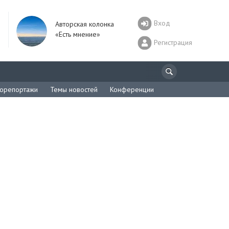
Вход
Авторская колонка
«Есть мнение»
Регистрация
орепортажи
Темы новостей
Конференции