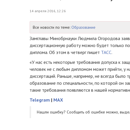
14 апреля 2016, 12:26
Все новости по теме:
Образование
Замглавы Минобрнауки Людмила Огородова заяв
диссертационную работу можно будет только по
диплома. Об этом в четверг пишет
ТАСС
.
«У нас есть некоторые требования допуска к защи
человек не с любым дипломом может прийти, у н
диссертаций. Раньше, например, не всегда было 
образование по специальности, по которой он з
такие требования появляются в нашей нормативн
Telegram
|
MAX
Нашли ошибку? Cообщить об ошибке можно, выде