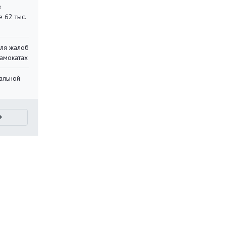
в
 62 тыс.
для жалоб
самокатах
альной