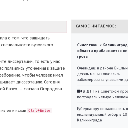
САМОЕ ЧИТАЕМОЕ:
ила о том, что защищать
 специальности вузовского
Синоптики: к Калининград
области приближается оп
гроза
те диссертаций, то есть у нас
ас появились уточнения к защите
Очевидец: в районе Виштын
десять машин оказались
требование, чтобы человек имел
заблокированы упавшими д
ащищает диссертацию. Сегодня
ой базе», — сказала Огородова.
В ДТП на Советском про
пострадали четыре человек
Губернатору пожаловались 
лив ее и нажав
Ctrl+Enter
индивидуальный отбор в 10 
Калининграде