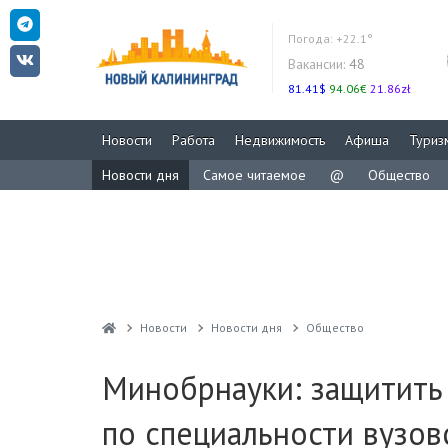
Погода:
+22.1°
Вакансии:
48
81.41$
94.06€
21.86zł
Новости
Работа
Недвижимость
Афиша
Туриз
Новости дня
Самое читаемое
@
Общество
Новости
Новости дня
Общество
Минобрнауки: защитить
по специальности вузов