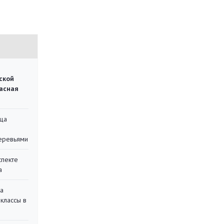
ской
асная
ца
еревьями
спекте
а
на
классы в