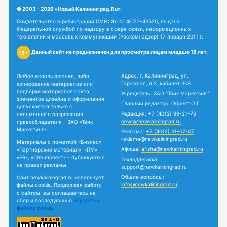
© 2003 - 2026 «Новый Калининград.Ru»
Свидетельство о регистрации СМИ: Эл № ФС77-43520, выдано
Федеральной службой по надзору в сфере связи, информационных
технологий и массовых коммуникаций (Роскомнадзор) 17 января 2011 г.
Данный сайт не предназначен для просмотра лицам младше 18 лет.
18+
Адрес: г. Калининград, ул.
Любое использование, либо
Гаражная, д.2, кабинет 308
копирование материалов или
подборки материалов сайта,
Учредитель: ЗАО "Твик Маркетинг"
элементов дизайна и оформления
Главный редактор: Обрехт О.Г.
допускается только с
Редакция:
+7 (4012) 99-21-76
письменного разрешения
news@newkaliningrad.ru
правообладателя - ЗАО «Твик
Маркетинг».
Реклама:
+7 (4012) 31-07-07
reklama@newkaliningrad.ru
Материалы с пометкой «Бизнес»,
Афиша:
afisha@newkaliningrad.ru
«Партнерский материал», «ПМ»,
«PR», «Спецпроект» - публикуются
Техподдержка:
на правах рекламы.
support@newkaliningrad.ru
Общие вопросы:
Сайт newkaliningrad.ru использует
info@newkaliningrad.ru
файлы cookie. Продолжая работу
с сайтом, вы соглашаетесь на
сбор и последующую
обработку
файлов cookie.