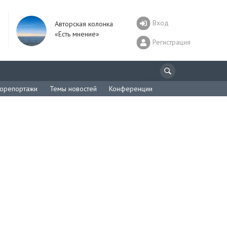
Вход
Авторская колонка
«Есть мнение»
Регистрация
орепортажи
Темы новостей
Конференции