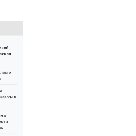
ской
асная
спекте
а
на
классы в
емы
ести
вы