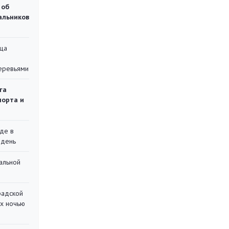
 об
чальников
ца
еревьями
га
порта и
де в
 день
альной
радской
их ночью