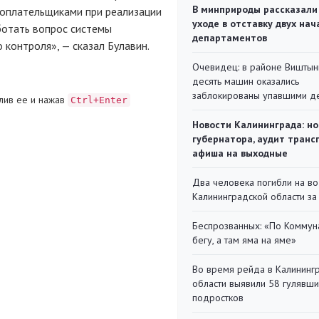
В минприроды рассказали
гоплательщиками при реализации
уходе в отставку двух на
ботать вопрос системы
департаментов
контроля», — сказал Булавин.
Очевидец: в районе Виштын
десять машин оказались
заблокированы упавшими д
лив ее и нажав
Ctrl+Enter
Новости Калининграда: но
губернатора, аудит транс
афиша на выходные
Два человека погибли на во
Калининградской области за
Беспрозванных: «По Коммун
бегу, а там яма на яме»
Во время рейда в Калининг
области выявили 58 гулявш
подростков