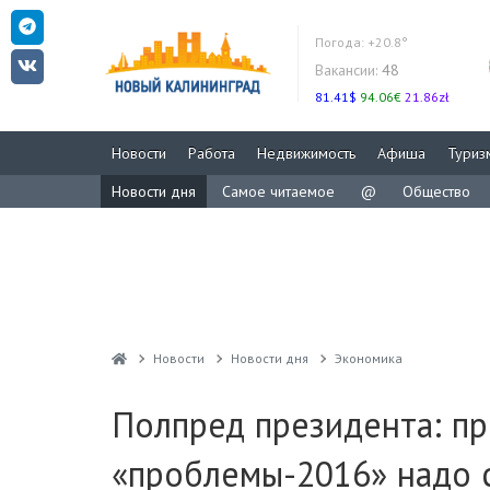
Погода:
+20.8°
Вакансии:
48
81.41$
94.06€
21.86zł
Новости
Работа
Недвижимость
Афиша
Туриз
Новости дня
Самое читаемое
@
Общество
Новости
Новости дня
Экономика
Полпред президента: п
«проблемы-2016» надо 