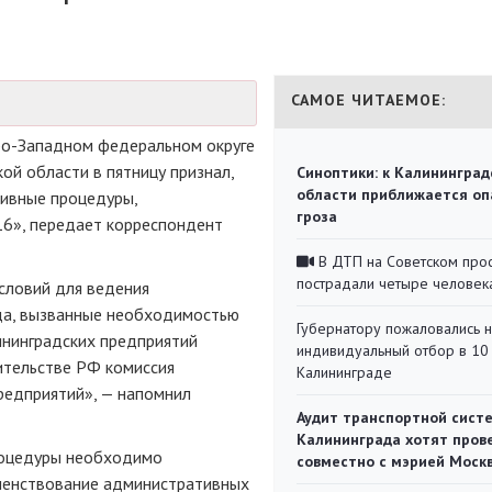
САМОЕ ЧИТАЕМОЕ:
ро-Западном
федеральном округе
ой области в пятницу признал,
Синоптики: к Калининград
области приближается оп
ивные процедуры,
гроза
16»
, передает корреспондент
В ДТП на Советском про
пострадали четыре человек
словий для ведения
ода, вызванные необходимостью
Губернатору пожаловались 
ининградских предприятий
индивидуальный отбор в 10 
ительстве РФ комиссия
Калининграде
редприятий», — напомнил
Аудит транспортной сист
Калининграда хотят пров
роцедуры необходимо
совместно с мэрией Моск
шенствование административных