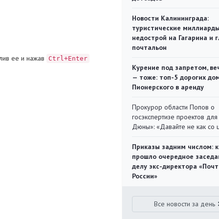
Новости Калининграда:
туристические миллиарды
недострой на Гагарина и 
почтальон
лив ее и нажав
Ctrl+Enter
Курение под запретом, ве
— тоже: топ-5 дорогих до
Пионерского в аренду
Прокурор области Попов о
госэкспертизе проектов для
Дюны»: «Давайте не как со
Приказы задним числом: к
прошло очередное заседа
делу экс-директора «Поч
России»
Все новости за день