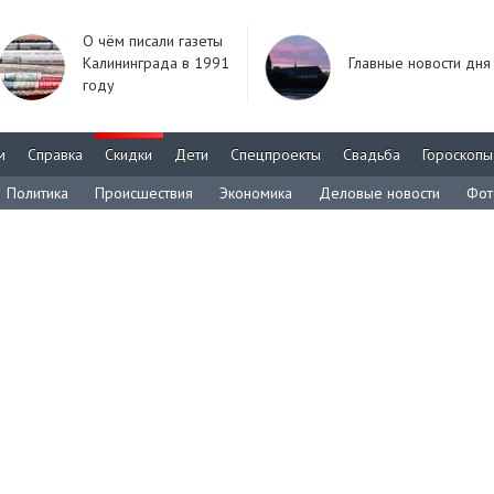
О чём писали газеты
Калининграда в 1991
Главные новости дня
году
м
Справка
Скидки
Дети
Спецпроекты
Свадьба
Гороскопы
Политика
Происшествия
Экономика
Деловые новости
Фот