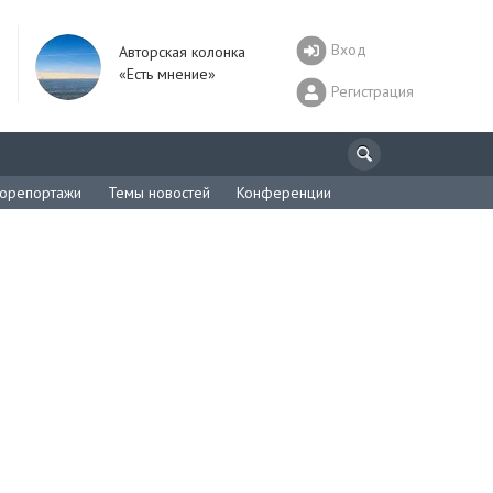
Вход
Авторская колонка
«Есть мнение»
Регистрация
орепортажи
Темы новостей
Конференции