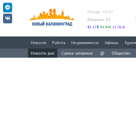
Погода:
+15.5°
Вакансии:
21
82.17$
94.84€
22.01zł
Новости
Работа
Недвижимость
Афиша
Туриз
Новости дня
Самое читаемое
@
Общество