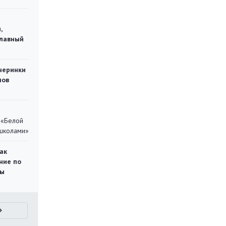
,
главный
черинки
мов
 «Белой
 школами»
ак
ние по
ты