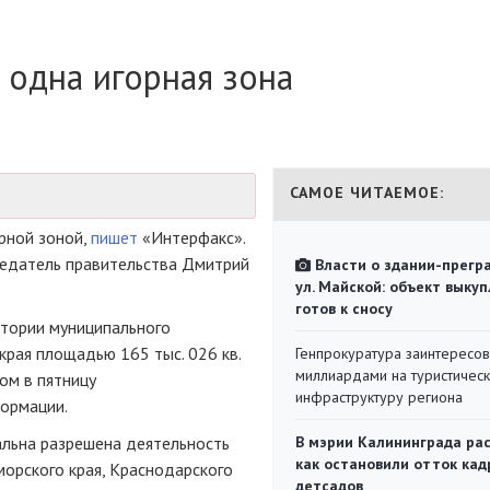
 одна игорная зона
САМОЕ ЧИТАЕМОЕ:
рной зоной,
пишет
«Интерфакс».
седатель правительства Дмитрий
Власти о здании-прегр
ул. Майской: объект выкуп
готов к сносу
итории муниципального
края площадью 165 тыс. 026 кв.
Генпрокуратура заинтересов
миллиардами на туристичес
ом в пятницу
инфраструктуру региона
ормации.
альна разрешена деятельность
В мэрии Калининграда рас
как остановили отток кад
морского края, Краснодарского
детсадов