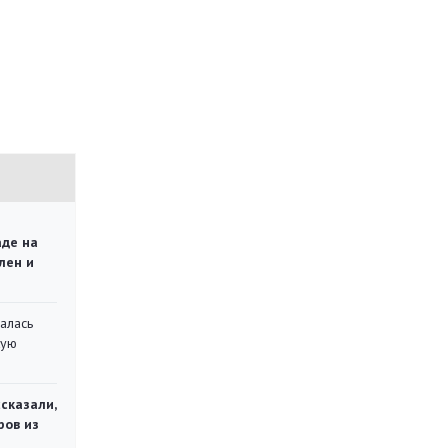
аде на
лен и
алась
кую
сказали,
ров из