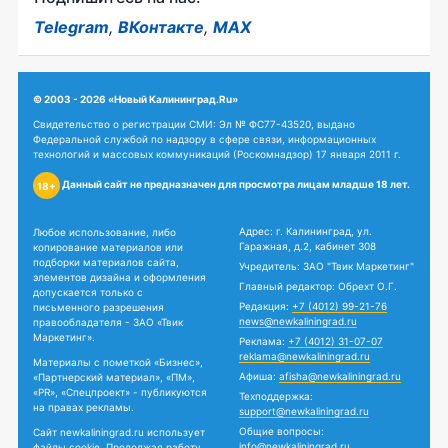
Telegram
,
ВКонтакте
,
MAX
© 2003 - 2026 «Новый Калининград.Ru»
Свидетельство о регистрации СМИ: Эл № ФС77-43520, выдано
Федеральной службой по надзору в сфере связи, информационных
технологий и массовых коммуникаций (Роскомнадзор) 17 января 2011 г.
Данный сайт не предназначен для просмотра лицам младше 18 лет.
18+
Адрес: г. Калининград, ул.
Любое использование, либо
Гаражная, д.2, кабинет 308
копирование материалов или
подборки материалов сайта,
Учредитель: ЗАО "Твик Маркетинг"
элементов дизайна и оформления
Главный редактор: Обрехт О.Г.
допускается только с
Редакция:
+7 (4012) 99-21-76
письменного разрешения
news@newkaliningrad.ru
правообладателя - ЗАО «Твик
Маркетинг».
Реклама:
+7 (4012) 31-07-07
reklama@newkaliningrad.ru
Материалы с пометкой «Бизнес»,
Афиша:
afisha@newkaliningrad.ru
«Партнерский материал», «ПМ»,
«PR», «Спецпроект» - публикуются
Техподдержка:
на правах рекламы.
support@newkaliningrad.ru
Общие вопросы:
Сайт newkaliningrad.ru использует
info@newkaliningrad.ru
файлы cookie. Продолжая работу