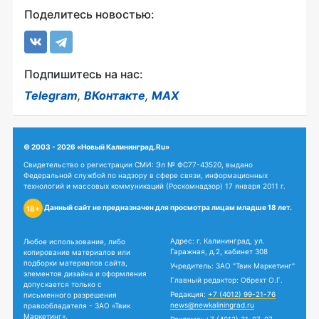
Поделитесь новостью:
Подпишитесь на нас:
Telegram
,
ВКонтакте
,
MAX
© 2003 - 2026 «Новый Калининград.Ru»
Свидетельство о регистрации СМИ: Эл № ФС77-43520, выдано
Федеральной службой по надзору в сфере связи, информационных
технологий и массовых коммуникаций (Роскомнадзор) 17 января 2011 г.
Данный сайт не предназначен для просмотра лицам младше 18 лет.
18+
Адрес: г. Калининград, ул.
Любое использование, либо
Гаражная, д.2, кабинет 308
копирование материалов или
подборки материалов сайта,
Учредитель: ЗАО "Твик Маркетинг"
элементов дизайна и оформления
Главный редактор: Обрехт О.Г.
допускается только с
Редакция:
+7 (4012) 99-21-76
письменного разрешения
news@newkaliningrad.ru
правообладателя - ЗАО «Твик
Маркетинг».