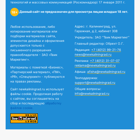
технологий и массовых коммуникаций (Роскомнадзор) 17 января 2011 г.
Данный сайт не предназначен для просмотра лицам младше 18 лет.
18+
Адрес: г. Калининград, ул.
Любое использование, либо
Гаражная, д.2, кабинет 308
копирование материалов или
подборки материалов сайта,
Учредитель: ЗАО "Твик Маркетинг"
элементов дизайна и оформления
Главный редактор: Обрехт О.Г.
допускается только с
Редакция:
+7 (4012) 99-21-76
письменного разрешения
news@newkaliningrad.ru
правообладателя - ЗАО «Твик
Маркетинг».
Реклама:
+7 (4012) 31-07-07
reklama@newkaliningrad.ru
Материалы с пометкой «Бизнес»,
Афиша:
afisha@newkaliningrad.ru
«Партнерский материал», «ПМ»,
«PR», «Спецпроект» - публикуются
Техподдержка:
на правах рекламы.
support@newkaliningrad.ru
Общие вопросы:
Сайт newkaliningrad.ru использует
info@newkaliningrad.ru
файлы cookie. Продолжая работу
с сайтом, вы соглашаетесь на
сбор и последующую
обработку
файлов cookie.