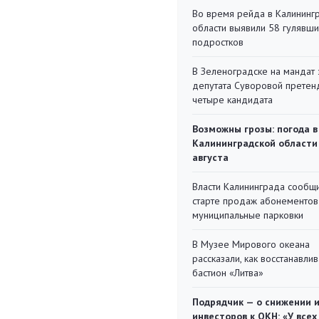
Во время рейда в Калининг
области выявили 58 гулявш
подростков
В Зеленоградске на мандат 
депутата Суворовой претен
четыре кандидата
Возможны грозы: погода в
Калининградской области
августа
Власти Калининграда сообщ
старте продаж абонементов
муниципальные парковки
В Музее Мирового океана
рассказали, как восстанавли
бастион «Литва»
Подрядчик — о снижении 
инвесторов к ОКН: «У всех