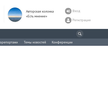
Вход
Авторская колонка
«Есть мнение»
Регистрация
орепортажи
Темы новостей
Конференции