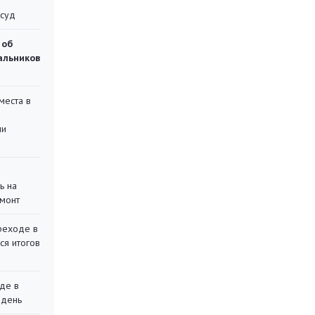
 суд
 об
чальников
места в
ли
ь на
монт
реходе в
ся итогов
де в
 день