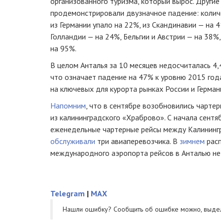
организованного туризма, который вырос. Другие
продемонстрировали двузначное падение: колич
из Германии упало на 22%, из Скандинавии — на 
Голландии — на 24%, Бельгии и Австрии — на 38%
на 95%.
В целом Анталья за 10 месяцев недосчиталась 4,
что означает падение на 47% к уровню 2015 год
на ключевых для курорта рынках России и Герман
Напомним
, что в сентябре возобновились чарте
из калининградского «Храброво». С начала сентя
еженедельные чартерные рейсы между Калининг
обслуживали
три авиаперевозчика. В
зимнем
расп
международного аэропорта рейсов в Анталью не
Telegram
|
MAX
Нашли ошибку? Cообщить об ошибке можно, выде