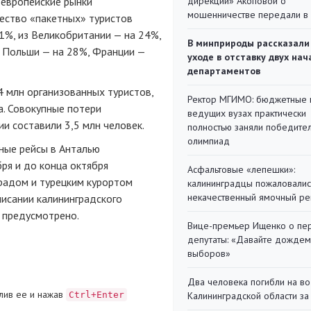
 европейские рынки
дирекции» Акоповой о
мошенничестве передали в
ество «пакетных» туристов
41%, из Великобритании — на 24%,
В минприроды рассказали
, Польши — на 28%, Франции —
уходе в отставку двух на
департаментов
4 млн организованных туристов,
Ректор МГИМО: бюджетные 
а. Совокупные потери
ведущих вузах практически
ии составили 3,5 млн человек.
полностью заняли победите
олимпиад
рные рейсы в Анталью
бря и до конца октября
Асфальтовые «лепешки»:
радом и турецким курортом
калининградцы пожаловалис
некачественный ямочный ре
исании калининградского
 предусмотрено.
Вице-премьер Ищенко о пе
депутаты: «Давайте дождем
выборов»
Два человека погибли на во
лив ее и нажав
Ctrl+Enter
Калининградской области за