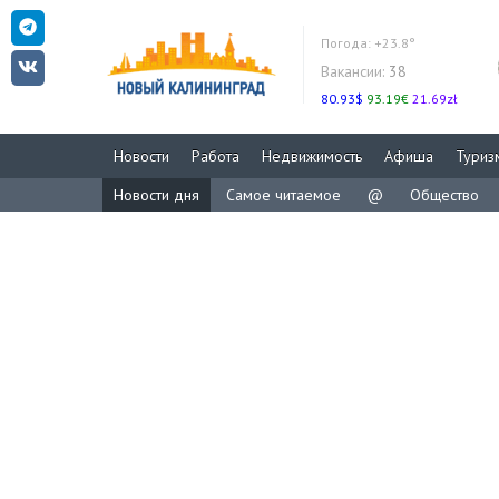
Погода:
+23.8°
Вакансии:
38
80.93$
93.19€
21.69zł
Новости
Работа
Недвижимость
Афиша
Туриз
Новости дня
Самое читаемое
@
Общество