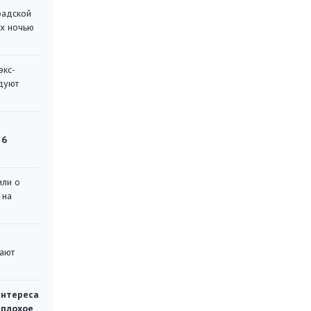
радской
их ночью
экс-
дуют
 6
или о
 на
вают
интереса
 плохое