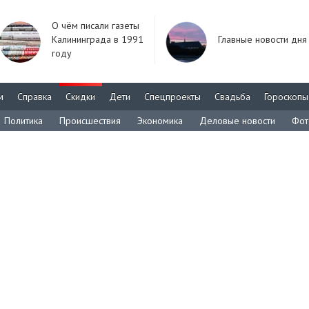
О чём писали газеты
Калининграда в 1991
Главные новости дня
году
м
Справка
Скидки
Дети
Спецпроекты
Свадьба
Гороскопы
Политика
Происшествия
Экономика
Деловые новости
Фот