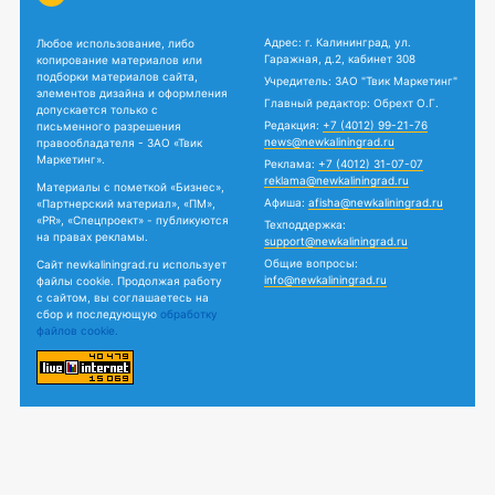
Адрес: г. Калининград, ул.
Любое использование, либо
Гаражная, д.2, кабинет 308
копирование материалов или
подборки материалов сайта,
Учредитель: ЗАО "Твик Маркетинг"
элементов дизайна и оформления
Главный редактор: Обрехт О.Г.
допускается только с
Редакция:
+7 (4012) 99-21-76
письменного разрешения
news@newkaliningrad.ru
правообладателя - ЗАО «Твик
Маркетинг».
Реклама:
+7 (4012) 31-07-07
reklama@newkaliningrad.ru
Материалы с пометкой «Бизнес»,
Афиша:
afisha@newkaliningrad.ru
«Партнерский материал», «ПМ»,
«PR», «Спецпроект» - публикуются
Техподдержка:
на правах рекламы.
support@newkaliningrad.ru
Общие вопросы:
Сайт newkaliningrad.ru использует
info@newkaliningrad.ru
файлы cookie. Продолжая работу
с сайтом, вы соглашаетесь на
сбор и последующую
обработку
файлов cookie.