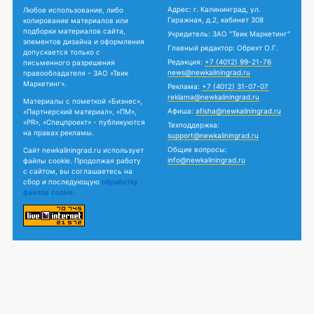
Адрес: г. Калининград, ул.
Любое использование, либо
Гаражная, д.2, кабинет 308
копирование материалов или
подборки материалов сайта,
Учредитель: ЗАО "Твик Маркетинг"
элементов дизайна и оформления
Главный редактор: Обрехт О.Г.
допускается только с
Редакция:
+7 (4012) 99-21-76
письменного разрешения
news@newkaliningrad.ru
правообладателя - ЗАО «Твик
Маркетинг».
Реклама:
+7 (4012) 31-07-07
reklama@newkaliningrad.ru
Материалы с пометкой «Бизнес»,
Афиша:
afisha@newkaliningrad.ru
«Партнерский материал», «ПМ»,
«PR», «Спецпроект» - публикуются
Техподдержка:
на правах рекламы.
support@newkaliningrad.ru
Общие вопросы:
Сайт newkaliningrad.ru использует
info@newkaliningrad.ru
файлы cookie. Продолжая работу
с сайтом, вы соглашаетесь на
сбор и последующую
обработку
файлов cookie.