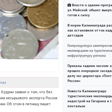
Власти о здании-прегр
ул. Майской: объект выкуп
готов к сносу
В мэрии Калининграда рас
как остановили отток кад
детсадов
Генпрокуратура заинтересов
миллиардами на туристичес
инфраструктуру региона
Приказы задним числом: к
прошло очередное заседа
делу экс-директора «Поч
России»
года
Новости Калининграда:
 Кудрин заявил о том, что без
туристические миллиарды
ия несырьевого экспорта Россия
недострой на Гагарина и 
ки. Об этом в пятницу пишет
почтальон