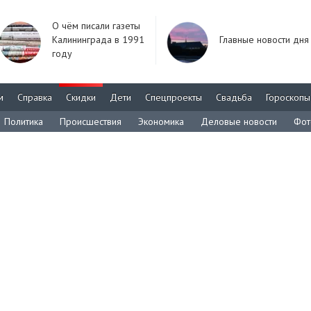
О чём писали газеты
Калининграда в 1991
Главные новости дня
году
м
Справка
Скидки
Дети
Спецпроекты
Свадьба
Гороскопы
Политика
Происшествия
Экономика
Деловые новости
Фот