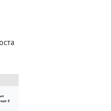
оста
ые
раде 8