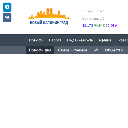
Погода:
+16.1°
Вакансии:
21
82.17$
94.84€
22.01zł
Новости
Работа
Недвижимость
Афиша
Туриз
Новости дня
Самое читаемое
@
Общество