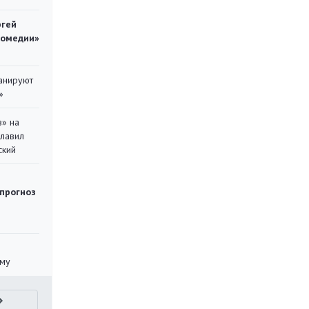
ргей
комедии»
ланируют
»
в» на
главил
ский
 прогноз
уму