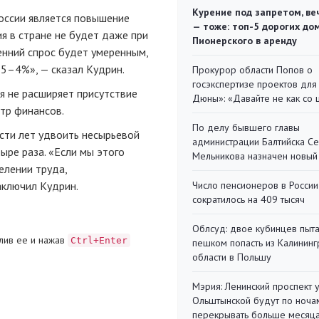
Курение под запретом, ве
оссии является повышение
— тоже: топ-5 дорогих до
я в стране не будет даже при
Пионерского в аренду
енний спрос будет умеренным,
,5–4%», — сказал Кудрин.
Прокурор области Попов о
госэкспертизе проектов для
я не расширяет присутствие
Дюны»: «Давайте не как со
тр финансов.
По делу бывшего главы
сти лет удвоить несырьевой
администрации Балтийска С
тыре раза. «Если мы этого
Мельникова назначен новый
елении труда,
аключил Кудрин.
Число пенсионеров в России
сократилось на 409 тысяч
Облсуд: двое кубинцев пыта
лив ее и нажав
Ctrl+Enter
пешком попасть из Калинин
области в Польшу
Мэрия: Ленинский проспект 
Ольштынской будут по ноча
перекрывать больше месяц