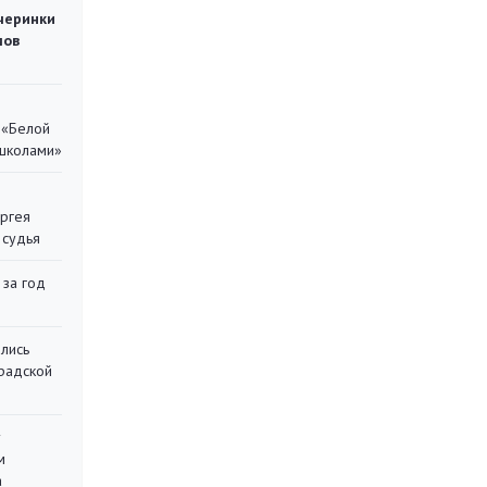
черинки
мов
 «Белой
 школами»
ергея
 судья
 за год
лись
градской
у
м
а