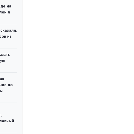
аде на
лен и
сказали,
ров из
алась
кую
ак
ние по
ты
,
главный