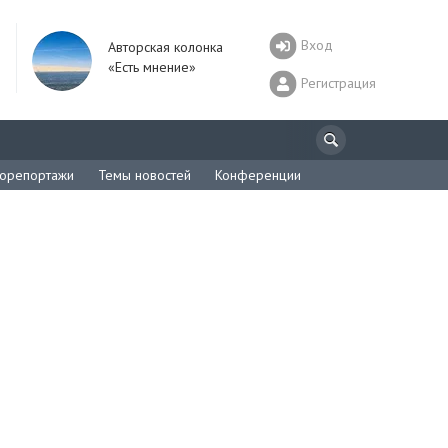
Вход
Авторская колонка
«Есть мнение»
Регистрация
орепортажи
Темы новостей
Конференции