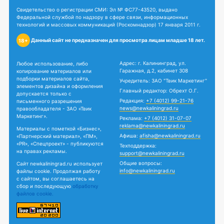
Свидетельство о регистрации СМИ: Эл № ФС77-43520, выдано
Федеральной службой по надзору в сфере связи, информационных
технологий и массовых коммуникаций (Роскомнадзор) 17 января 2011 г.
Данный сайт не предназначен для просмотра лицам младше 18 лет.
18+
Адрес: г. Калининград, ул.
Любое использование, либо
Гаражная, д.2, кабинет 308
копирование материалов или
подборки материалов сайта,
Учредитель: ЗАО "Твик Маркетинг"
элементов дизайна и оформления
Главный редактор: Обрехт О.Г.
допускается только с
Редакция:
+7 (4012) 99-21-76
письменного разрешения
news@newkaliningrad.ru
правообладателя - ЗАО «Твик
Маркетинг».
Реклама:
+7 (4012) 31-07-07
reklama@newkaliningrad.ru
Материалы с пометкой «Бизнес»,
Афиша:
afisha@newkaliningrad.ru
«Партнерский материал», «ПМ»,
«PR», «Спецпроект» - публикуются
Техподдержка:
на правах рекламы.
support@newkaliningrad.ru
Общие вопросы:
Сайт newkaliningrad.ru использует
info@newkaliningrad.ru
файлы cookie. Продолжая работу
с сайтом, вы соглашаетесь на
сбор и последующую
обработку
файлов cookie.