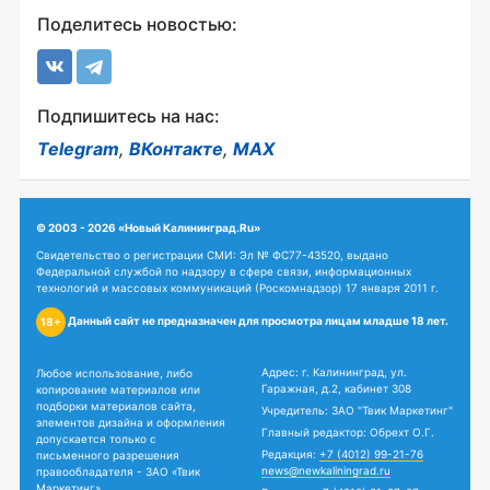
Поделитесь новостью:
Подпишитесь на нас:
Telegram
,
ВКонтакте
,
MAX
© 2003 - 2026 «Новый Калининград.Ru»
Свидетельство о регистрации СМИ: Эл № ФС77-43520, выдано
Федеральной службой по надзору в сфере связи, информационных
технологий и массовых коммуникаций (Роскомнадзор) 17 января 2011 г.
Данный сайт не предназначен для просмотра лицам младше 18 лет.
18+
Адрес: г. Калининград, ул.
Любое использование, либо
Гаражная, д.2, кабинет 308
копирование материалов или
подборки материалов сайта,
Учредитель: ЗАО "Твик Маркетинг"
элементов дизайна и оформления
Главный редактор: Обрехт О.Г.
допускается только с
Редакция:
+7 (4012) 99-21-76
письменного разрешения
news@newkaliningrad.ru
правообладателя - ЗАО «Твик
Маркетинг».