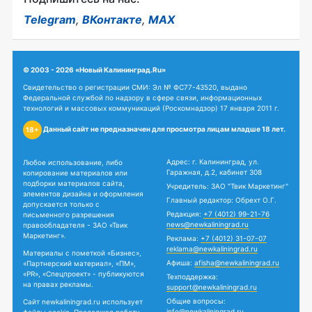
Telegram
,
ВКонтакте
,
MAX
© 2003 - 2026 «Новый Калининград.Ru»
Свидетельство о регистрации СМИ: Эл № ФС77-43520, выдано
Федеральной службой по надзору в сфере связи, информационных
технологий и массовых коммуникаций (Роскомнадзор) 17 января 2011 г.
Данный сайт не предназначен для просмотра лицам младше 18 лет.
18+
Адрес: г. Калининград, ул.
Любое использование, либо
Гаражная, д.2, кабинет 308
копирование материалов или
подборки материалов сайта,
Учредитель: ЗАО "Твик Маркетинг"
элементов дизайна и оформления
Главный редактор: Обрехт О.Г.
допускается только с
Редакция:
+7 (4012) 99-21-76
письменного разрешения
news@newkaliningrad.ru
правообладателя - ЗАО «Твик
Маркетинг».
Реклама:
+7 (4012) 31-07-07
reklama@newkaliningrad.ru
Материалы с пометкой «Бизнес»,
Афиша:
afisha@newkaliningrad.ru
«Партнерский материал», «ПМ»,
«PR», «Спецпроект» - публикуются
Техподдержка:
на правах рекламы.
support@newkaliningrad.ru
Общие вопросы:
Сайт newkaliningrad.ru использует
info@newkaliningrad.ru
файлы cookie. Продолжая работу