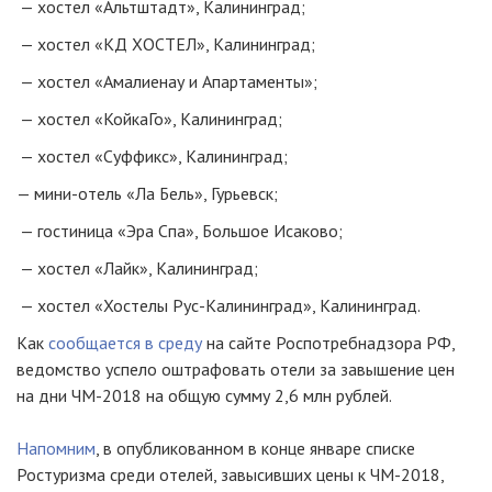
— хостел «Альтштадт», Калининград;
— хостел «КД ХОСТЕЛ», Калининград;
— хостел «Амалиенау и Апартаменты»;
— хостел «КойкаГо», Калининград;
— хостел «Суффикс», Калининград;
—
мини-отель
«Ла Бель», Гурьевск;
— гостиница «Эра Спа», Большое Исаково;
— хостел «Лайк», Калининград;
— хостел «Хостелы
Рус-Калининград
», Калининград.
Как
сообщается в среду
на сайте Роспотребнадзора РФ,
ведомство успело оштрафовать отели за завышение цен
на дни
ЧМ-2018
на общую сумму 2,6 млн рублей.
Напомним
, в опубликованном в конце январе списке
Ростуризма среди отелей, завысивших цены к
ЧМ-2018
,