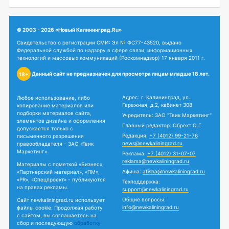
© 2003 - 2026 «Новый Калининград.Ru»
Свидетельство о регистрации СМИ: Эл № ФС77-43520, выдано
Федеральной службой по надзору в сфере связи, информационных
технологий и массовых коммуникаций (Роскомнадзор) 17 января 2011 г.
Данный сайт не предназначен для просмотра лицам младше 18 лет.
18+
Адрес: г. Калининград, ул.
Любое использование, либо
Гаражная, д.2, кабинет 308
копирование материалов или
подборки материалов сайта,
Учредитель: ЗАО "Твик Маркетинг"
элементов дизайна и оформления
Главный редактор: Обрехт О.Г.
допускается только с
Редакция:
+7 (4012) 99-21-76
письменного разрешения
news@newkaliningrad.ru
правообладателя - ЗАО «Твик
Маркетинг».
Реклама:
+7 (4012) 31-07-07
reklama@newkaliningrad.ru
Материалы с пометкой «Бизнес»,
Афиша:
afisha@newkaliningrad.ru
«Партнерский материал», «ПМ»,
«PR», «Спецпроект» - публикуются
Техподдержка:
на правах рекламы.
support@newkaliningrad.ru
Общие вопросы:
Сайт newkaliningrad.ru использует
info@newkaliningrad.ru
файлы cookie. Продолжая работу
с сайтом, вы соглашаетесь на
сбор и последующую
обработку