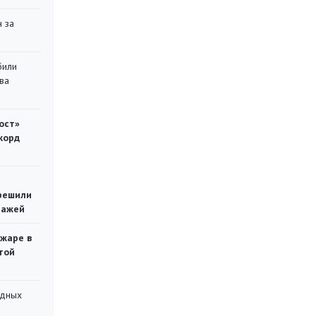
 за
били
ва
ост»
корд
решили
тажей
ожаре в
той
адных