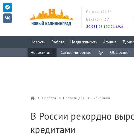
Погода:
+21.5°
Вакансии:
37
80.93$
93.19€
21.69zł
Новости
Работа
Недвижимость
Афиша
Туриз
Новости дня
Самое читаемое
@
Общество
Новости
Новости дня
Экономика
В России рекордно выро
кредитами