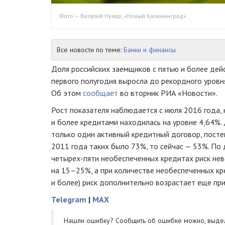
Фото — Виталий Невар, «Новый Калининград»
Все новости по теме:
Банки и финансы
Доля российских заемщиков с пятью и более де
первого полугодия выросла до рекордного уровня
Об этом
сообщает
во вторник РИА «Новости».
Рост показателя наблюдается с июля 2016 года,
и более кредитами находилась на уровне 4,64%
только один активный кредитный договор, постеп
2011 года таких было 73%, то сейчас — 53%. По 
четырех-пяти
необеспеченных кредитах риск нев
на 15–25%, а при количестве необеспеченных кр
и более) риск дополнительно возрастает еще при
Telegram
|
MAX
Нашли ошибку? Cообщить об ошибке можно, выде