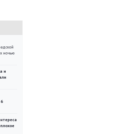
радской
их ночью
а и
али
 6
интереса
 плохое