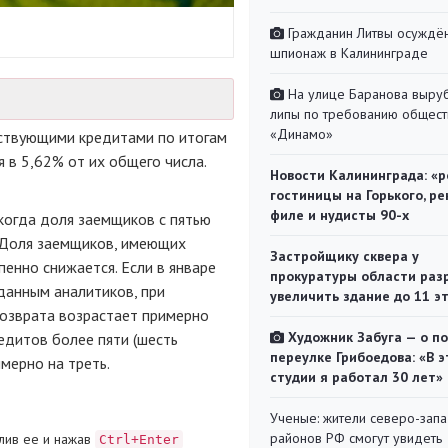
Гражданин Литвы осуждён
шпионаж в Калининграде
На улице Баранова выру
липы по требованию общест
«Динамо»
йствующими кредитами по итогам
 в 5,62% от их общего числа.
Новости Калининграда: «р
гостиницы на Горького, ре
филе и нудисты 90-х
 когда доля заемщиков с пятью
. Доля заемщиков, имеющих
Застройщику сквера у
енно снижается. Если в январе
прокуратуры области раз
данным аналитиков, при
увеличить здание до 11 э
озврата возрастает примерно
Художник Забуга — о п
едитов более пяти (шесть
переулке Грибоедова: «В э
мерно на треть.
студии я работал 30 лет»
Ученые: жители северо-зап
районов РФ смогут увидеть
лив ее и нажав
Ctrl+Enter