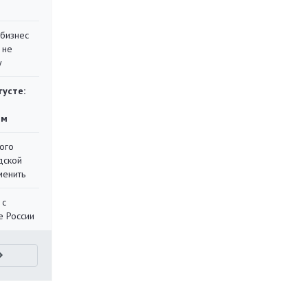
 бизнес
 не
у
густе:
ям
ого
дской
менить
 с
е России