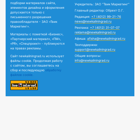
подборки материалов сайта,
Учредитель: ЗАО "Твик Маркетинг"
элементов дизайна и оформления
Главный редактор: Обрехт О.Г.
допускается только с
Редакция:
+7 (4012) 99-21-76
письменного разрешения
news@newkaliningrad.ru
правообладателя - ЗАО «Твик
Маркетинг».
Реклама:
+7 (4012) 31-07-07
reklama@newkaliningrad.ru
Материалы с пометкой «Бизнес»,
Афиша:
afisha@newkaliningrad.ru
«Партнерский материал», «ПМ»,
«PR», «Спецпроект» - публикуются
Техподдержка:
на правах рекламы.
support@newkaliningrad.ru
Общие вопросы:
Сайт newkaliningrad.ru использует
info@newkaliningrad.ru
файлы cookie. Продолжая работу
с сайтом, вы соглашаетесь на
сбор и последующую
обработку
файлов cookie.