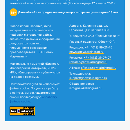
технологий и массовых коммуникаций (Роскомнадзор) 17 января 2011 г.
Данный сайт не предназначен для просмотра лицам младше 18 лет.
18+
Адрес: г. Калининград, ул.
Любое использование, либо
Гаражная, д.2, кабинет 308
копирование материалов или
подборки материалов сайта,
Учредитель: ЗАО "Твик Маркетинг"
элементов дизайна и оформления
Главный редактор: Обрехт О.Г.
допускается только с
Редакция:
+7 (4012) 99-21-76
письменного разрешения
news@newkaliningrad.ru
правообладателя - ЗАО «Твик
Маркетинг».
Реклама:
+7 (4012) 31-07-07
reklama@newkaliningrad.ru
Материалы с пометкой «Бизнес»,
Афиша:
afisha@newkaliningrad.ru
«Партнерский материал», «ПМ»,
«PR», «Спецпроект» - публикуются
Техподдержка:
на правах рекламы.
support@newkaliningrad.ru
Общие вопросы:
Сайт newkaliningrad.ru использует
info@newkaliningrad.ru
файлы cookie. Продолжая работу
с сайтом, вы соглашаетесь на
сбор и последующую
обработку
файлов cookie.