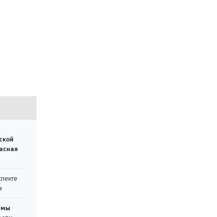
ской
асная
спекте
а
емы