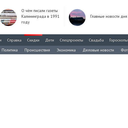
О чём писали газеты
Калининграда в 1991
Главные новости дня
году
м
Справка
Скидки
Дети
Спецпроекты
Свадьба
Гороскопы
Политика
Происшествия
Экономика
Деловые новости
Фот