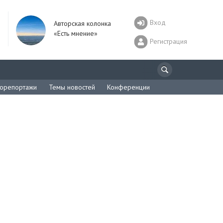
Вход
Авторская колонка
«Есть мнение»
Регистрация
орепортажи
Темы новостей
Конференции