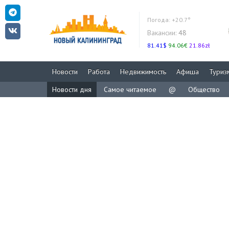
Погода:
+20.7°
Вакансии:
48
81.41$
94.06€
21.86zł
Новости
Работа
Недвижимость
Афиша
Туриз
Новости дня
Самое читаемое
@
Общество