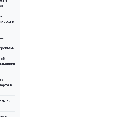
ести
вы
на
классы в
ца
еревьями
 об
чальников
га
порта и
альной
де в