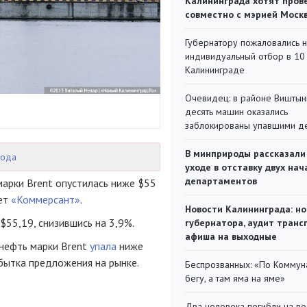
Калининграда хотят пров
совместно с мэрией Моск
Губернатору пожаловались 
индивидуальный отбор в 10 
Калининграде
Очевидец: в районе Виштын
десять машин оказались
заблокированы упавшими д
В минприроды рассказали
года
уходе в отставку двух на
департаментов
марки Brent опустилась ниже $55
шет
«Коммерсант»
.
Новости Калининграда: но
$55,19, снизившись на 3,9%.
губернатора, аудит транс
афиша на выходные
 нефть марки Brent
упала
ниже
збытка предложения на рынке.
Беспрозванных: «По Коммун
бегу, а там яма на яме»
Два человека погибли на во