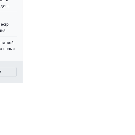
 день
еестр
дия
радской
их ночью