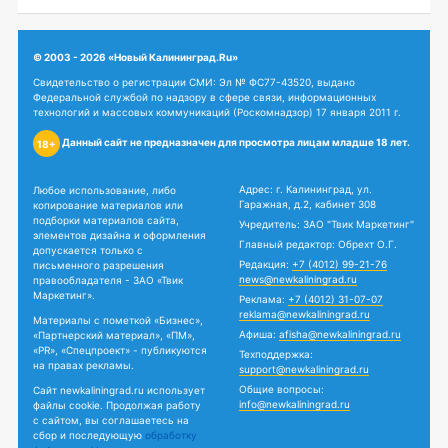
© 2003 - 2026 «Новый Калининград.Ru»
Свидетельство о регистрации СМИ: Эл № ФС77-43520, выдано
Федеральной службой по надзору в сфере связи, информационных
технологий и массовых коммуникаций (Роскомнадзор) 17 января 2011 г.
Данный сайт не предназначен для просмотра лицам младше 18 лет.
18+
Адрес: г. Калининград, ул.
Любое использование, либо
Гаражная, д.2, кабинет 308
копирование материалов или
подборки материалов сайта,
Учредитель: ЗАО "Твик Маркетинг"
элементов дизайна и оформления
Главный редактор: Обрехт О.Г.
допускается только с
Редакция:
+7 (4012) 99-21-76
письменного разрешения
news@newkaliningrad.ru
правообладателя - ЗАО «Твик
Маркетинг».
Реклама:
+7 (4012) 31-07-07
reklama@newkaliningrad.ru
Материалы с пометкой «Бизнес»,
Афиша:
afisha@newkaliningrad.ru
«Партнерский материал», «ПМ»,
«PR», «Спецпроект» - публикуются
Техподдержка:
на правах рекламы.
support@newkaliningrad.ru
Общие вопросы:
Сайт newkaliningrad.ru использует
info@newkaliningrad.ru
файлы cookie. Продолжая работу
с сайтом, вы соглашаетесь на
сбор и последующую
обработку