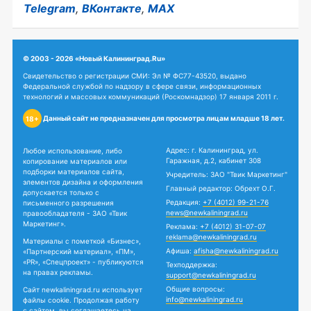
Telegram
,
ВКонтакте
,
MAX
© 2003 - 2026 «Новый Калининград.Ru»
Свидетельство о регистрации СМИ: Эл № ФС77-43520, выдано
Федеральной службой по надзору в сфере связи, информационных
технологий и массовых коммуникаций (Роскомнадзор) 17 января 2011 г.
Данный сайт не предназначен для просмотра лицам младше 18 лет.
18+
Адрес: г. Калининград, ул.
Любое использование, либо
Гаражная, д.2, кабинет 308
копирование материалов или
подборки материалов сайта,
Учредитель: ЗАО "Твик Маркетинг"
элементов дизайна и оформления
Главный редактор: Обрехт О.Г.
допускается только с
Редакция:
+7 (4012) 99-21-76
письменного разрешения
news@newkaliningrad.ru
правообладателя - ЗАО «Твик
Маркетинг».
Реклама:
+7 (4012) 31-07-07
reklama@newkaliningrad.ru
Материалы с пометкой «Бизнес»,
Афиша:
afisha@newkaliningrad.ru
«Партнерский материал», «ПМ»,
«PR», «Спецпроект» - публикуются
Техподдержка:
на правах рекламы.
support@newkaliningrad.ru
Общие вопросы:
Сайт newkaliningrad.ru использует
info@newkaliningrad.ru
файлы cookie. Продолжая работу
с сайтом, вы соглашаетесь на