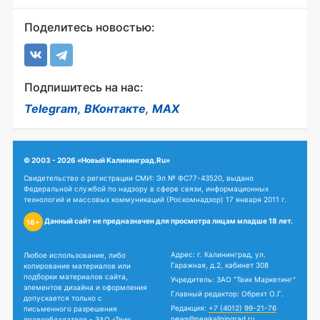
Поделитесь новостью:
Подпишитесь на нас:
Telegram
,
ВКонтакте
,
MAX
© 2003 - 2026 «Новый Калининград.Ru»
Свидетельство о регистрации СМИ: Эл № ФС77-43520, выдано
Федеральной службой по надзору в сфере связи, информационных
технологий и массовых коммуникаций (Роскомнадзор) 17 января 2011 г.
Данный сайт не предназначен для просмотра лицам младше 18 лет.
18+
Адрес: г. Калининград, ул.
Любое использование, либо
Гаражная, д.2, кабинет 308
копирование материалов или
подборки материалов сайта,
Учредитель: ЗАО "Твик Маркетинг"
элементов дизайна и оформления
Главный редактор: Обрехт О.Г.
допускается только с
Редакция:
+7 (4012) 99-21-76
письменного разрешения
news@newkaliningrad.ru
правообладателя - ЗАО «Твик