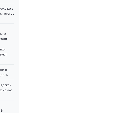
реходе в
ся итогов
ь на
монт
экс-
дуют
де в
 день
радской
их ночью
 6