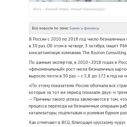
Фото — Виталий Невар, «Новый Калининград»
Все новости по теме:
Банки и финансы
В России с 2010 по 2018 год число безналичных
в 30 раз. Об этом в четверг, 3 октября, пишет 
консалтинговую компанию The Boston Consulting 
По данным экспертов, в 2010–2018 годах в Рос
«феноменальный» рост числа безналичных карточ
выросло почти в 30 раз — с 5,8 до 172 в год на ч
«По этому показателю Россия обогнала все стран
которые за тот же период показали двух- и трехк
— Причины такого успеха заключаются в том, что
процесса перехода на безналичные операции рабо
катализаторы, подпитывая и усиливая бурное раз
Как отмечают в BCG, благодаря «русскому чуду»