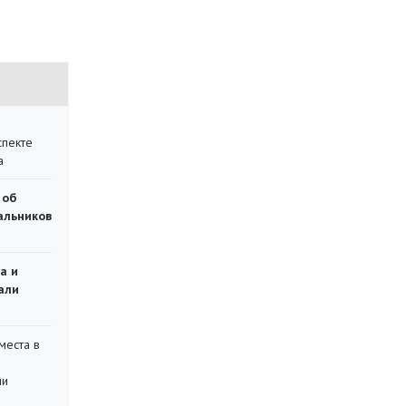
спекте
а
 об
чальников
а и
али
места в
ли