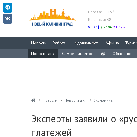
Погода:
+23.5°
Вакансии:
38
80.93$
93.19€
21.69zł
Новости
Работа
Недвижимость
Афиша
Туриз
Новости дня
Самое читаемое
@
Общество
Новости
Новости дня
Экономика
Эксперты заявили о «ру
платежей