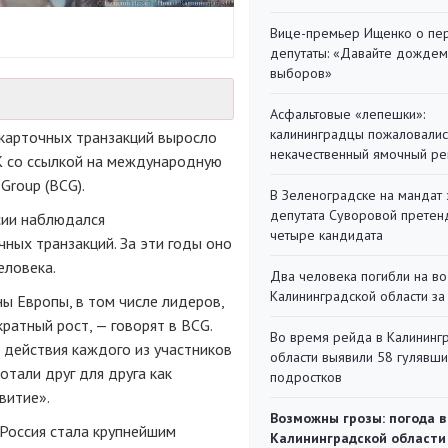
Вице-премьер Ищенко о пе
депутаты: «Давайте дождем
выборов»
Асфальтовые «лепешки»:
калининградцы пожаловалис
 карточных транзакций выросло
некачественный ямочный ре
РБК со ссылкой на международную
Group (BCG).
В Зеленоградске на мандат 
депутата Суворовой претен
сии наблюдался
четыре кандидата
ных транзакций. За эти годы оно
еловека.
Два человека погибли на во
Калининградской области за
ы Европы, в том числе лидеров,
ратный рост, — говорят в BCG.
Во время рейда в Калининг
 действия каждого из участников
области выявили 58 гулявш
тали друг для друга как
подростков
витие».
Возможны грозы: погода в
 Россия стала крупнейшим
Калининградской области