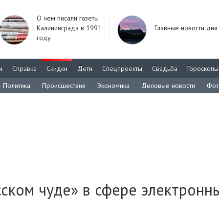
О чём писали газеты
Калининграда в 1991
Главные новости дня
году
м
Справка
Скидки
Дети
Спецпроекты
Свадьба
Гороскопы
Политика
Происшествия
Экономика
Деловые новости
Фот
сском чуде» в сфере электронн