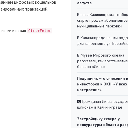
ованием цифровых кошельков
августа
зированных транзакций.
Власти Калининграда сообщ
старте продаж абонементов
муниципальные парковки
лив ее и нажав
Ctrl+Enter
В Калининграде нашли под
для капремонта ул. Бассейн
В Музее Мирового океана
рассказали, как восстанавли
бастион «Литва»
Подрядчик — о снижении 
инвесторов к ОКН: «У всех
настроение»
Гражданин Литвы осуждён
шпионаж в Калининграде
Застройщику сквера у
прокуратуры области раз