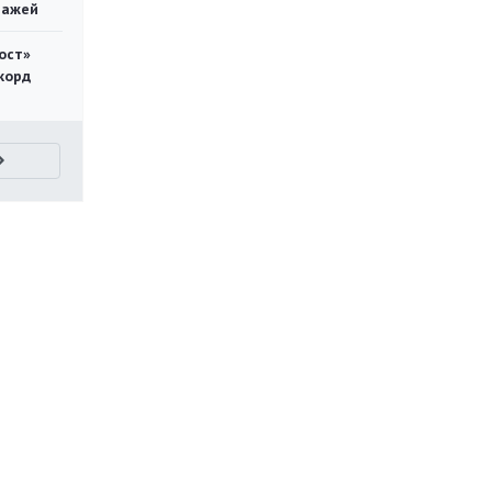
тажей
ост»
корд