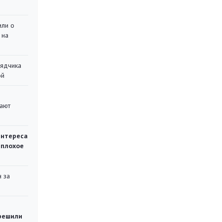
или о
 на
рядчика
ой
вают
интереса
 плохое
 за
решили