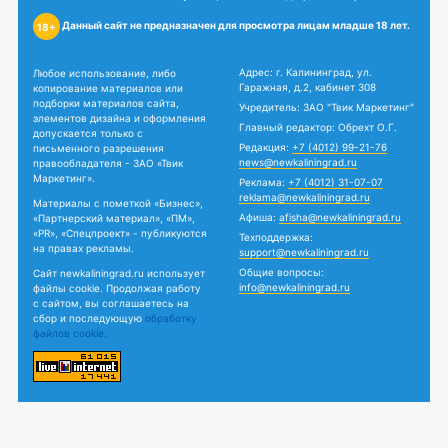
Данный сайт не предназначен для просмотра лицам младше 18 лет.
18+
Адрес: г. Калининград, ул.
Любое использование, либо
Гаражная, д.2, кабинет 308
копирование материалов или
подборки материалов сайта,
Учредитель: ЗАО "Твик Маркетинг"
элементов дизайна и оформления
Главный редактор: Обрехт О.Г.
допускается только с
Редакция:
+7 (4012) 99-21-76
письменного разрешения
news@newkaliningrad.ru
правообладателя - ЗАО «Твик
Маркетинг».
Реклама:
+7 (4012) 31-07-07
reklama@newkaliningrad.ru
Материалы с пометкой «Бизнес»,
Афиша:
afisha@newkaliningrad.ru
«Партнерский материал», «ПМ»,
«PR», «Спецпроект» - публикуются
Техподдержка:
на правах рекламы.
support@newkaliningrad.ru
Общие вопросы:
Сайт newkaliningrad.ru использует
info@newkaliningrad.ru
файлы cookie. Продолжая работу
с сайтом, вы соглашаетесь на
сбор и последующую
обработку
файлов cookie.