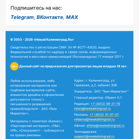
Подпишитесь на нас:
Telegram
,
ВКонтакте
,
MAX
© 2003 - 2026 «Новый Калининград.Ru»
Свидетельство о регистрации СМИ: Эл № ФС77-43520, выдано
Федеральной службой по надзору в сфере связи, информационных
технологий и массовых коммуникаций (Роскомнадзор) 17 января 2011 г.
Данный сайт не предназначен для просмотра лицам младше 18 лет.
18+
Адрес: г. Калининград, ул.
Любое использование, либо
Гаражная, д.2, кабинет 308
копирование материалов или
подборки материалов сайта,
Учредитель: ЗАО "Твик Маркетинг"
элементов дизайна и оформления
Главный редактор: Обрехт О.Г.
допускается только с
Редакция:
+7 (4012) 99-21-76
письменного разрешения
news@newkaliningrad.ru
правообладателя - ЗАО «Твик
Маркетинг».
Реклама:
+7 (4012) 31-07-07
reklama@newkaliningrad.ru
Материалы с пометкой «Бизнес»,
Афиша:
afisha@newkaliningrad.ru
«Партнерский материал», «ПМ»,
«PR», «Спецпроект» - публикуются
Техподдержка:
на правах рекламы.
support@newkaliningrad.ru