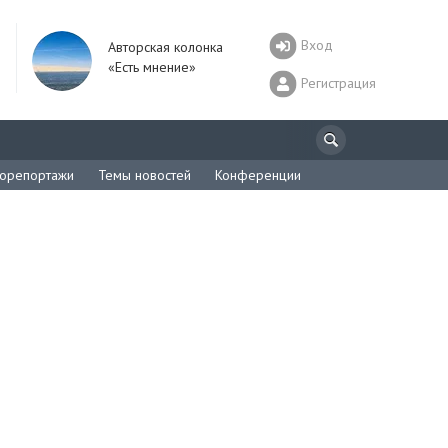
Вход
Авторская колонка
«Есть мнение»
Регистрация
орепортажи
Темы новостей
Конференции