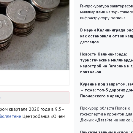
Генпрокуратура заинтересов
миллиардами на туристичес
инфраструктуру региона
В мэрии Калининграда рас
как остановили отток кад
детсадов
Новости Калининграда:
туристические миллиарды
недострой на Гагарина и 
почтальон
Курение под запретом, ве
— тоже: топ-5 дорогих до
Пионерского в аренду
а
Прокурор области Попов о
ром квартале 2020 года в 9,5–
госэкспертизе проектов для
бюллетене
Центробанка «О чем
Дюны»: «Давайте не как со
Приказы задним числом: к