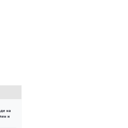
аде на
лен и