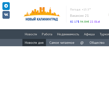
Погода:
+15.5°
Вакансии:
21
82.17$
94.84€
22.01zł
Новости
Работа
Недвижимость
Афиша
Туриз
Новости дня
Самое читаемое
@
Общество