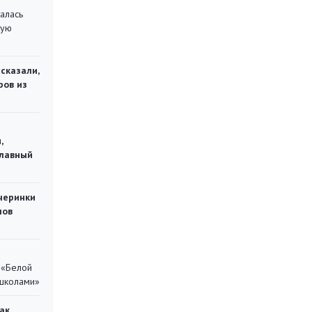
алась
кую
сказали,
ров из
,
главный
черинки
мов
 «Белой
 школами»
ак