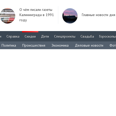
О чём писали газеты
Калининграда в 1991
Главные новости дня
году
м
Справка
Скидки
Дети
Спецпроекты
Свадьба
Гороскопы
Политика
Происшествия
Экономика
Деловые новости
Фот