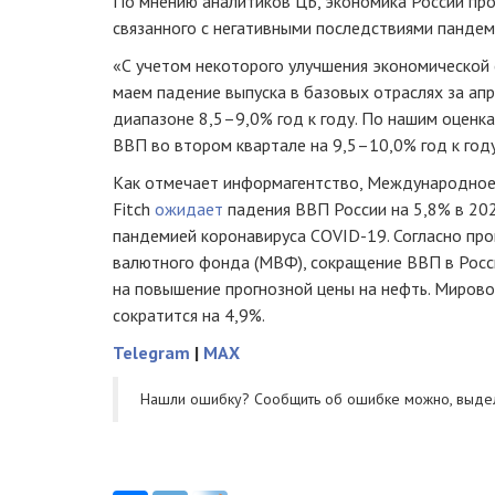
По мнению аналитиков ЦБ, экономика России пр
связанного с негативными последствиями пандем
«С учетом некоторого улучшения экономической 
маем падение выпуска в базовых отраслях за апр
диапазоне 8,5–9,0% год к году. По нашим оценк
ВВП во втором квартале на 9,5–10,0% год к году
Как отмечает информагентство, Международное 
Fitch
ожидает
падения ВВП России на 5,8% в 2020
пандемией коронавируса COVID-19. Согласно пр
валютного фонда (МВФ), сокращение ВВП в Росс
на повышение прогнозной цены на нефть. Миров
сократится на 4,9%.
Telegram
|
MAX
Нашли ошибку? Cообщить об ошибке можно, выде