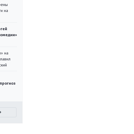
рены
ти на
ргей
комедии»
в» на
главил
ский
 прогноз