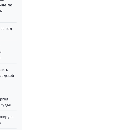
ние по
ты
 за год
у
м
а
лись
градской
ергея
 судья
ланируют
»