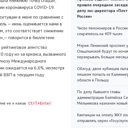
ошла «нижнюю точку спада»,
прошло очередное заседа
ии коронавируса COVID-19.
делу экс-директора «Поч
России»
ситуации в июне по сравнению с
ель — июнь оценивается нами в
Число пенсионеров в России
ам, это соответствует снижению
сократилось на 409 тысяч
»,— говорится в бюллетене.
Мэрия: Ленинский проспект 
рейтинговое агентство
Ольштынской будут по ноча
 году из-за кризиса, вызванного
перекрывать больше месяц
огнозу Международного
ии ожидается на 6,6%, несмотря
Облсуд: двое кубинцев пыта
ой ВВП в текущем году
пешком попасть из Калинин
области в Польшу
По делу бывшего главы
администрации Балтийска С
лив ее и нажав
Мельникова назначен новый
Ctrl+Enter
Квитанции на оплату ЖКУ п
отправлять через «Госуслуги