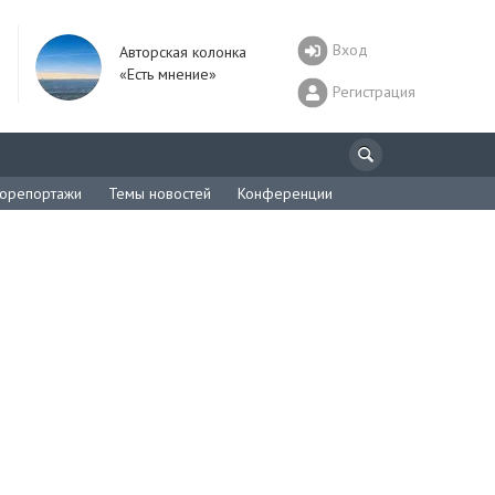
Вход
Авторская колонка
«Есть мнение»
Регистрация
орепортажи
Темы новостей
Конференции