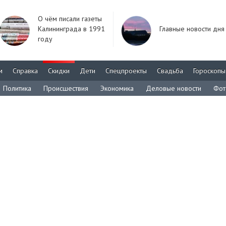
О чём писали газеты
Калининграда в 1991
Главные новости дня
году
м
Справка
Скидки
Дети
Спецпроекты
Свадьба
Гороскопы
Политика
Происшествия
Экономика
Деловые новости
Фот