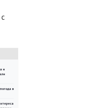
 с
а и
али
 погода в
интереса