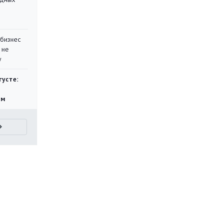
 бизнес
 не
у
густе:
ям