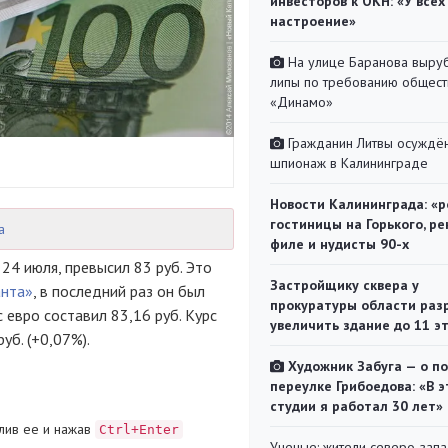
инвесторов к ОКН: «У всех
настроение»
На улице Баранова выру
липы по требованию общест
«Динамо»
Гражданин Литвы осуждён
шпионаж в Калининграде
Новости Калининграда: «р
гостиницы на Горького, ре
а
филе и нудисты 90-х
24 июля, превысил 83 руб. Это
Застройщику сквера у
нта»
, в последний раз он был
прокуратуры области раз
с евро составил 83,16 руб. Курс
увеличить здание до 11 э
уб. (+0,07%).
Художник Забуга — о п
переулке Грибоедова: «В э
студии я работал 30 лет»
лив ее и нажав
Ctrl+Enter
Ученые: жители северо-зап