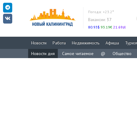
Погода:
+23.2°
Вакансии:
37
80.93$
93.19€
21.69zł
Новости
Работа
Недвижимость
Афиша
Туриз
Новости дня
Самое читаемое
@
Общество