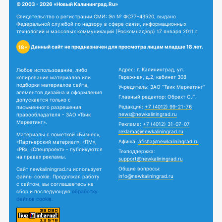
© 2003 - 2026 «Новый Калининград.Ru»
Свидетельство о регистрации СМИ: Эл № ФС77-43520, выдано
Федеральной службой по надзору в сфере связи, информационных
технологий и массовых коммуникаций (Роскомнадзор) 17 января 2011 г.
Данный сайт не предназначен для просмотра лицам младше 18 лет.
18+
Адрес: г. Калининград, ул.
Любое использование, либо
Гаражная, д.2, кабинет 308
копирование материалов или
подборки материалов сайта,
Учредитель: ЗАО "Твик Маркетинг"
элементов дизайна и оформления
Главный редактор: Обрехт О.Г.
допускается только с
Редакция:
+7 (4012) 99-21-76
письменного разрешения
news@newkaliningrad.ru
правообладателя - ЗАО «Твик
Маркетинг».
Реклама:
+7 (4012) 31-07-07
reklama@newkaliningrad.ru
Материалы с пометкой «Бизнес»,
Афиша:
afisha@newkaliningrad.ru
«Партнерский материал», «ПМ»,
«PR», «Спецпроект» - публикуются
Техподдержка:
на правах рекламы.
support@newkaliningrad.ru
Общие вопросы:
Сайт newkaliningrad.ru использует
info@newkaliningrad.ru
файлы cookie. Продолжая работу
с сайтом, вы соглашаетесь на
сбор и последующую
обработку
файлов cookie.