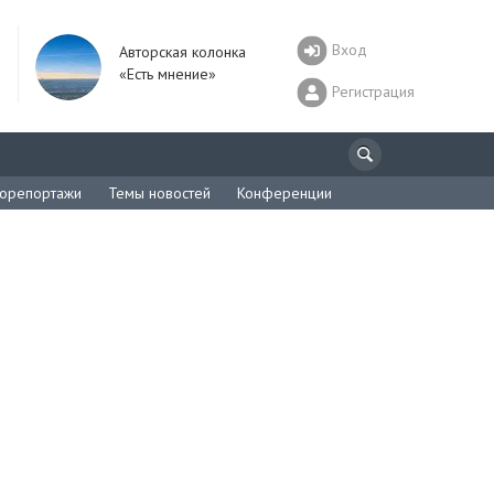
Вход
Авторская колонка
«Есть мнение»
Регистрация
орепортажи
Темы новостей
Конференции