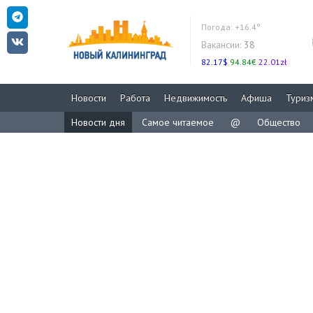
Погода:
+16.4°
Вакансии:
38
82.17$
94.84€
22.01zł
Новости
Работа
Недвижимость
Афиша
Туриз
Новости дня
Самое читаемое
@
Общество