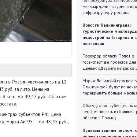
Генпрокуратура заинтересов
миллиардами на туристичес
инфраструктуру региона
Новости Калининграда:
туристические миллиарды
недострой на Гагарина и 
почтальон
Прокурор области Попов о
госэкспертизе проектов для
Дюны»: «Давайте не как со
Мэрия: Ленинский проспект 
зин в России увеличились на 12
Ольштынской будут по ноча
3 руб. за литр. Цены на
перекрывать больше месяц
8 коп., до 49,42 руб.. Об этом
осстата.
Облсуд: двое кубинцев пыта
пешком попасть из Калинин
7 центрах субъектов РФ. Цена
области в Польшу
тр, марки Аи-95 — до 48,35 руб.,
Приказы задним числом: к
прошло очередное заседа