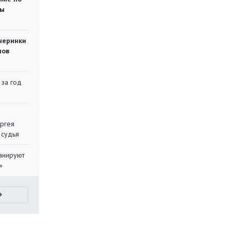
ты
черинки
мов
 за год
ергея
 судья
ланируют
»