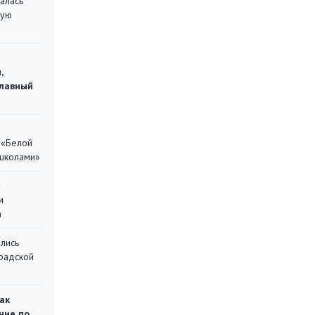
алась
кую
,
главный
 «Белой
 школами»
у
м
а
лись
градской
ак
ние по