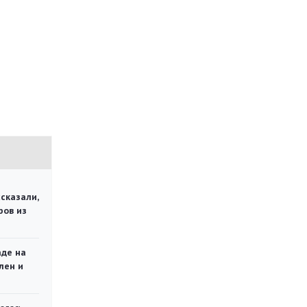
сказали,
ров из
аде на
лен и