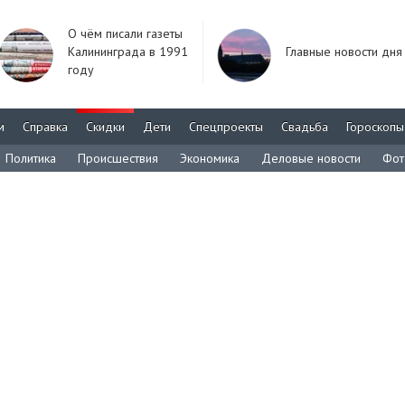
О чём писали газеты
Калининграда в 1991
Главные новости дня
году
м
Справка
Скидки
Дети
Спецпроекты
Свадьба
Гороскопы
Политика
Происшествия
Экономика
Деловые новости
Фот