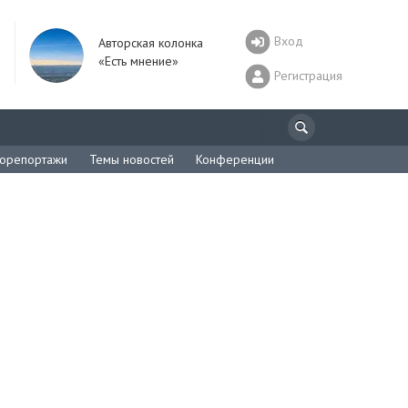
Вход
Авторская колонка
«Есть мнение»
Регистрация
орепортажи
Темы новостей
Конференции