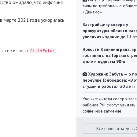
рство ожидало, что инфляция
липы по требованию общест
«Динамо»
в марте 2021 года ускорилась
Застройщику сквера у
прокуратуры области раз
увеличить здание до 11 э
Новости Калининграда: «р
лив ее и нажав
Ctrl+Enter
гостиницы на Горького, ре
филе и нудисты 90-х
Художник Забуга — о п
переулке Грибоедова: «В э
студии я работал 30 лет»
Ученые: жители северо-зап
районов РФ смогут увидеть
солнечное затмение
Все новости за день