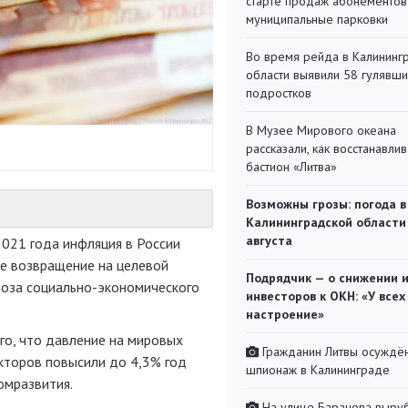
старте продаж абонементов
муниципальные парковки
Во время рейда в Калининг
области выявили 58 гулявш
подростков
В Музее Мирового океана
рассказали, как восстанавли
бастион «Литва»
Возможны грозы: погода в
Калининградской области
августа
2021 года инфляция в России
ее возвращение на целевой
Подрядчик — о снижении 
гноза социально-экономического
инвесторов к ОКН: «У всех
настроение»
го, что давление на мировых
Гражданин Литвы осуждён
акторов повысили до 4,3% год
шпионаж в Калининграде
омразвития.
На улице Баранова выру