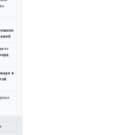
ва
решили
тажей
ост»
корд
ожаре в
той
адных