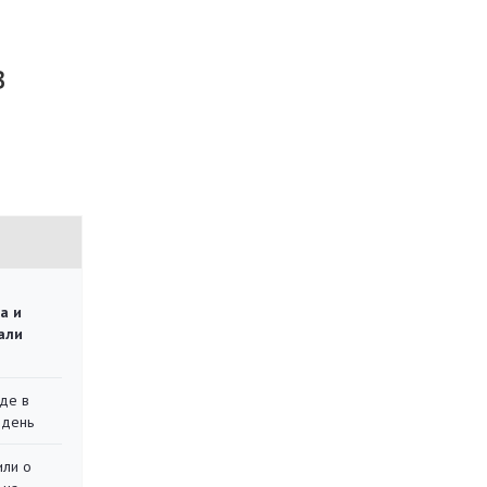
в
а и
али
де в
 день
или о