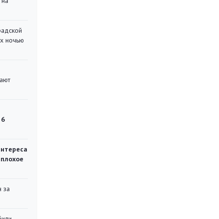
 на
радской
их ночью
вают
 6
интереса
 плохое
 за
били