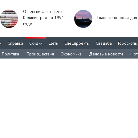
О чём писали газеты
Калининграда в 1991
Главные новости дня
году
м
Справка
Скидки
Дети
Спецпроекты
Свадьба
Гороскопы
Политика
Происшествия
Экономика
Деловые новости
Фот