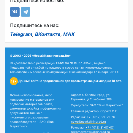
Поделитесь новостью:
Подпишитесь на нас:
Telegram
,
ВКонтакте
,
MAX
© 2003 - 2026 «Новый Калининград.Ru»
Свидетельство о регистрации СМИ: Эл № ФС77-43520, выдано
Федеральной службой по надзору в сфере связи, информационных
технологий и массовых коммуникаций (Роскомнадзор) 17 января 2011 г.
Данный сайт не предназначен для просмотра лицам младше 18 лет.
18+
Адрес: г. Калининград, ул.
Любое использование, либо
Гаражная, д.2, кабинет 308
копирование материалов или
подборки материалов сайта,
Учредитель: ЗАО "Твик Маркетинг"
элементов дизайна и оформления
Главный редактор: Обрехт О.Г.
допускается только с
Редакция:
+7 (4012) 99-21-76
письменного разрешения
news@newkaliningrad.ru
правообладателя - ЗАО «Твик
Маркетинг».
Реклама:
+7 (4012) 31-07-07
reklama@newkaliningrad.ru