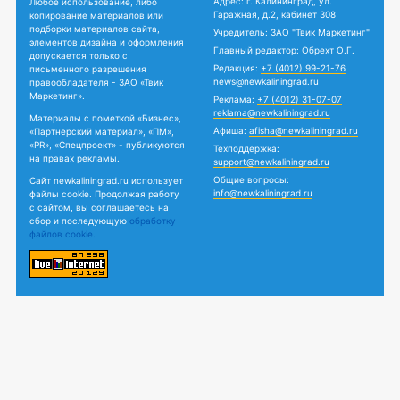
Адрес: г. Калининград, ул.
Любое использование, либо
Гаражная, д.2, кабинет 308
копирование материалов или
подборки материалов сайта,
Учредитель: ЗАО "Твик Маркетинг"
элементов дизайна и оформления
Главный редактор: Обрехт О.Г.
допускается только с
Редакция:
+7 (4012) 99-21-76
письменного разрешения
news@newkaliningrad.ru
правообладателя - ЗАО «Твик
Маркетинг».
Реклама:
+7 (4012) 31-07-07
reklama@newkaliningrad.ru
Материалы с пометкой «Бизнес»,
Афиша:
afisha@newkaliningrad.ru
«Партнерский материал», «ПМ»,
«PR», «Спецпроект» - публикуются
Техподдержка:
на правах рекламы.
support@newkaliningrad.ru
Общие вопросы:
Сайт newkaliningrad.ru использует
info@newkaliningrad.ru
файлы cookie. Продолжая работу
с сайтом, вы соглашаетесь на
сбор и последующую
обработку
файлов cookie.