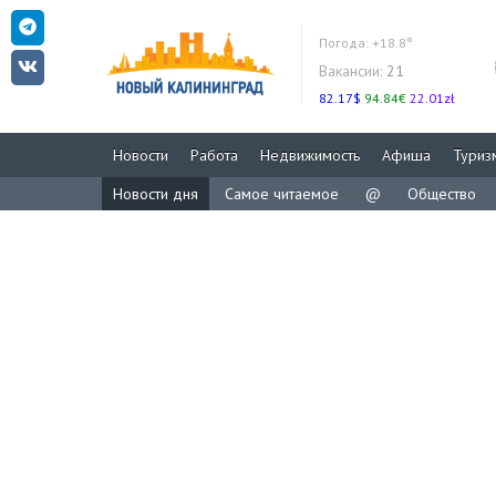
Погода:
+18.8°
Вакансии:
21
82.17$
94.84€
22.01zł
Новости
Работа
Недвижимость
Афиша
Туриз
Новости дня
Самое читаемое
@
Общество