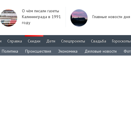
О чём писали газеты
Калининграда в 1991
Главные новости дня
году
м
Справка
Скидки
Дети
Спецпроекты
Свадьба
Гороскопы
Политика
Происшествия
Экономика
Деловые новости
Фот