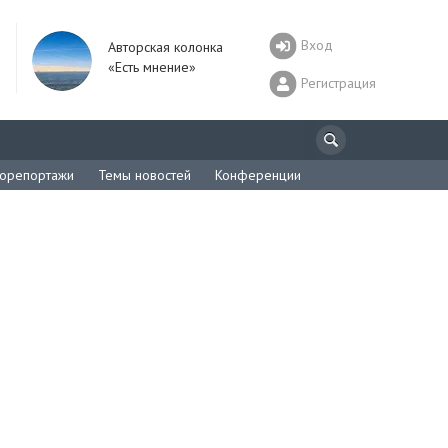
Вход
Авторская колонка
«Есть мнение»
Регистрация
орепортажи
Темы новостей
Конференции