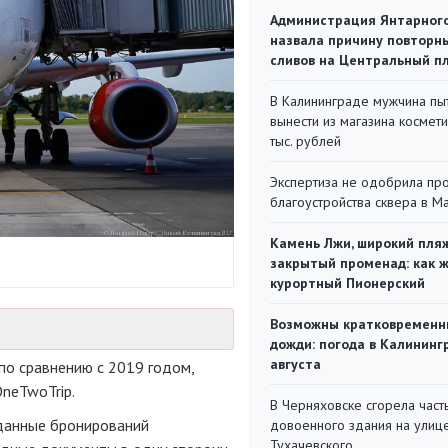
Администрация Янтарног
назвала причину повторн
сливов на Центральный п
В Калининграде мужчина пы
вынести из магазина космети
тыс. рублей
Экспертиза не одобрила пр
благоустройства сквера в 
Камень Лжи, широкий пля
закрытый променад: как 
курортный Пионерский
Возможны кратковременн
дожди: погода в Калининг
августа
по сравнению с 2019 годом,
neTwoTrip.
В Черняховске сгорела част
данные бронирований
довоенного здания на улиц
Тухачевского