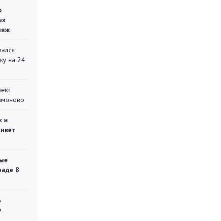
о
ых
ляж
тался
ку на 24
оект
Мамоново
ж и
живет
ые
раде 8
ь
е