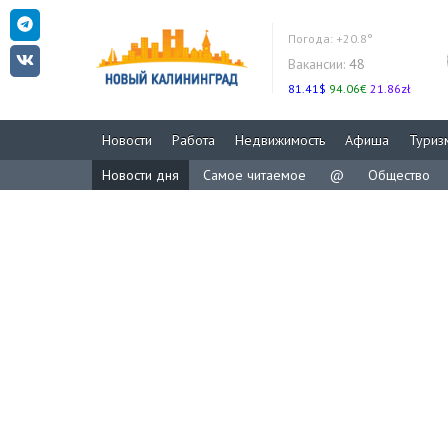
Погода:
+20.8°
Вакансии:
48
81.41$
94.06€
21.86zł
Новости
Работа
Недвижимость
Афиша
Туриз
Новости дня
Самое читаемое
@
Общество