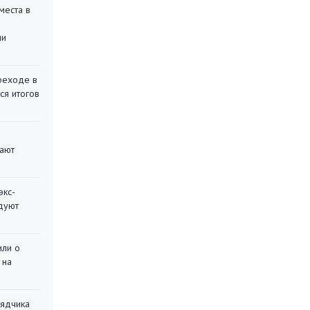
места в
ли
реходе в
ся итогов
вают
экс-
дуют
или о
 на
рядчика