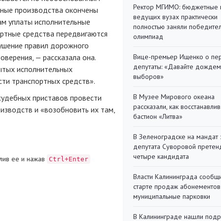
Ректор МГИМО: бюджетные 
ьные производства окончены
ведущих вузах практически
ам уплаты исполнительные
полностью заняли победите
ортные средства передвигаются
олимпиад
рушение правил дорожного
Вице-премьер Ищенко о пе
верения, — рассказала она.
депутаты: «Давайте дождем
рытых исполнительных
выборов»
сти транспортных средств».
В Музее Мирового океана
судебных приставов провести
рассказали, как восстанавли
изводств и «возобновить их там,
бастион «Литва»
В Зеленоградске на мандат 
депутата Суворовой претен
четыре кандидата
лив ее и нажав
Ctrl+Enter
Власти Калининграда сообщ
старте продаж абонементов
муниципальные парковки
В Калининграде нашли под