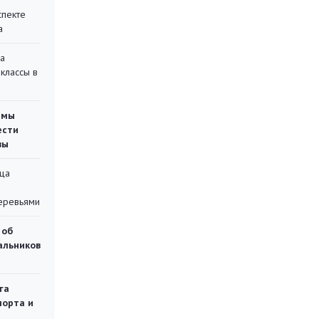
спекте
а
на
классы в
емы
ести
вы
ца
еревьями
 об
чальников
га
порта и