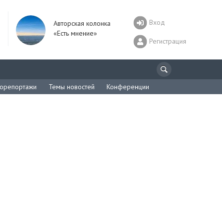
Вход
Авторская колонка
«Есть мнение»
Регистрация
орепортажи
Темы новостей
Конференции