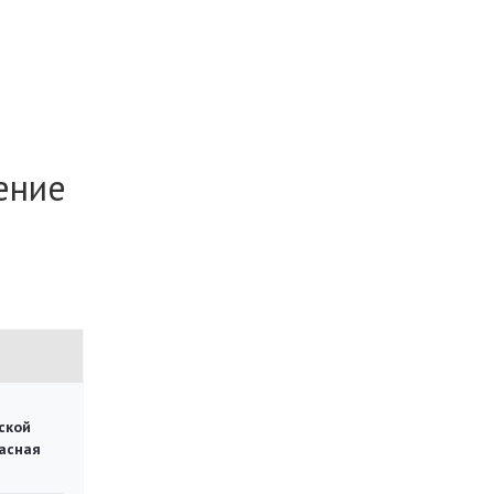
ение
ской
асная