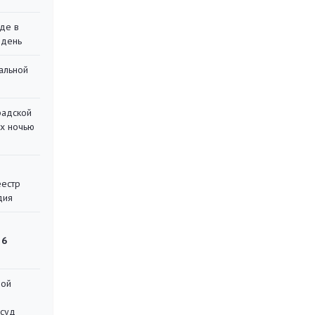
де в
 день
альной
радской
их ночью
еестр
дия
 6
ной
 суд