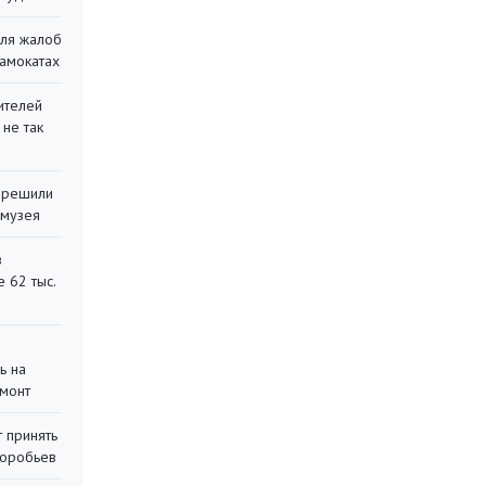
для жалоб
самокатах
ителей
 не так
 решили
 музея
в
 62 тыс.
ь на
монт
 принять
воробьев