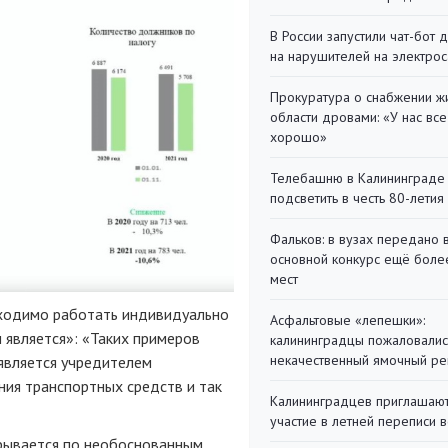
В России запустили чат-бот 
на нарушителей на электро
Прокуратура о снабжении ж
области дровами: «У нас все
хорошо»
Телебашню в Калининграде
подсветить в честь 80-летия
Фальков: в вузах передано 
основной конкурс ещё более
мест
бходимо работать индивидуально
Асфальтовые «лепешки»:
н является»: «Таких примеров
калининградцы пожаловалис
некачественный ямочный ре
 является учредителем
ния транспортных средств и так
Калининградцев приглашают
участие в летней переписи 
рывается по необоснованным