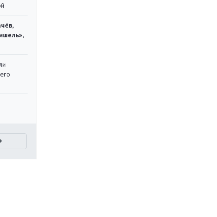
ой
чёв,
ишель»,
ли
 его