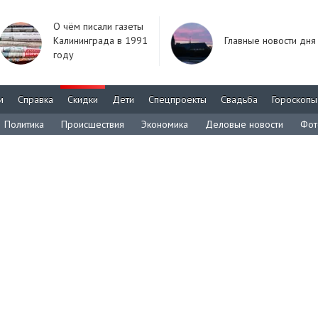
О чём писали газеты
Калининграда в 1991
Главные новости дня
году
м
Справка
Скидки
Дети
Спецпроекты
Свадьба
Гороскопы
Политика
Происшествия
Экономика
Деловые новости
Фот