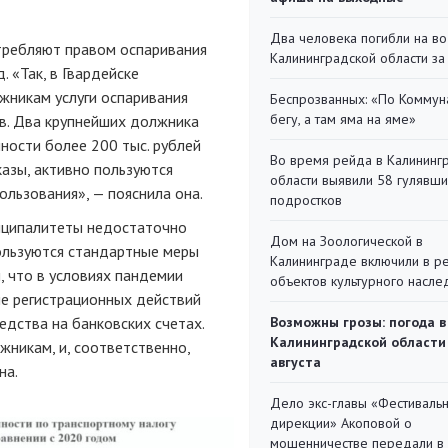
Два человека погибли на во
требляют правом оспаривания
Калининградской области за
. «Так, в Гвардейске
жникам услуги оспаривания
Беспрозванных: «По Коммун
бегу, а там яма на яме»
в. Два крупнейших должника
ности более 200 тыс. рублей
Во время рейда в Калининг
азы, активно пользуются
области выявили 58 гулявш
льзования», — пояснила она.
подростков
ниципалитеты недостаточно
Дом на Зоологической в
ользуются стандартные меры
Калининграде включили в р
, что в условиях пандемии
объектов культурного насле
ие регистрационных действий
едства на банковских счетах.
Возможны грозы: погода в
Калининградской области
жникам, и, соответственно,
августа
на.
Дело экс-главы «Фестиваль
дирекции» Акоповой о
мошенничестве передали в