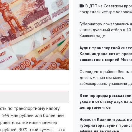
В ДТП на Советском про
пострадали четыре человек
Губернатору пожаловались 
индивидуальный отбор в 10 
Калининграде
Аудит транспортной сист
Калининграда хотят пров
совместно с мэрией Моск
Очевидец: в районе Виштын
десять машин оказались
заблокированы упавшими д
В минприроды рассказали
уходе в отставку двух на
департаментов
сть по транспортному налогу
 349 млн рублей или более чем
Новости Калининграда: но
правительстве вице-премьер
губернатора, аудит транс
н рублей, 90% этой суммы — это
афиша на выходные