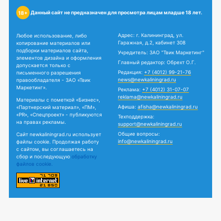
Данный сайт не предназначен для просмотра лицам младше 18 лет.
18+
Адрес: г. Калининград, ул.
Любое использование, либо
Гаражная, д.2, кабинет 308
копирование материалов или
подборки материалов сайта,
Учредитель: ЗАО "Твик Маркетинг"
элементов дизайна и оформления
Главный редактор: Обрехт О.Г.
допускается только с
Редакция:
+7 (4012) 99-21-76
письменного разрешения
news@newkaliningrad.ru
правообладателя - ЗАО «Твик
Маркетинг».
Реклама:
+7 (4012) 31-07-07
reklama@newkaliningrad.ru
Материалы с пометкой «Бизнес»,
Афиша:
afisha@newkaliningrad.ru
«Партнерский материал», «ПМ»,
«PR», «Спецпроект» - публикуются
Техподдержка:
на правах рекламы.
support@newkaliningrad.ru
Общие вопросы:
Сайт newkaliningrad.ru использует
info@newkaliningrad.ru
файлы cookie. Продолжая работу
с сайтом, вы соглашаетесь на
сбор и последующую
обработку
файлов cookie.